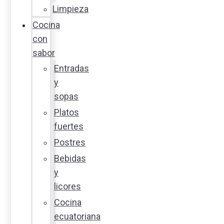
Limpieza
Cocina
con
sabor
Entradas
y
sopas
Platos
fuertes
Postres
Bebidas
y
licores
Cocina
ecuatoriana