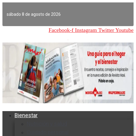
Ir
al
sábado 8 de agosto de 2026
contenido
Facebook-f
Instagram
Twitter
Youtube
Bienestar
Nutrición y salud
Cuidado personal