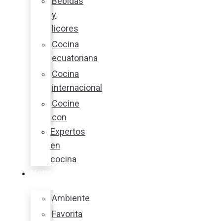
Bebidas
y
licores
Cocina
ecuatoriana
Cocina
internacional
Cocine
con
Expertos
en
cocina
Noticias
Ambiente
Favorita