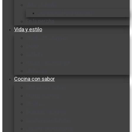
Vida y familia
Sexualidad responsable
En la percha
Vida y estilo
Productos nuevos
Moda
Cultura
Hogar y tecnología
Limpieza
Cocina con sabor
Entradas y sopas
Platos fuertes
Postres
Bebidas y licores
Cocina ecuatoriana
Cocina internacional