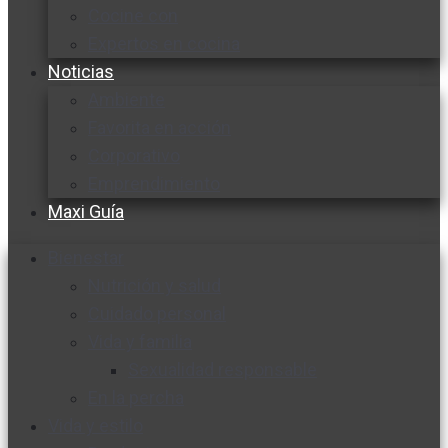
Cocine con
Expertos en cocina
Noticias
Ambiente
Favorita en acción
Corporativo
Emprendimiento
Maxi Guía
Bienestar
Nutrición y salud
Cuidado personal
Vida y familia
Sexualidad responsable
En la percha
Vida y estilo