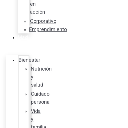
en
acción
Corporativo
Emprendimiento
Maxi
Guía
Bienestar
Nutrición
y
salud
Cuidado
personal
Vida
y
familia