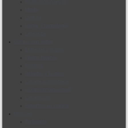
Productos nuevos
Moda
Cultura
Hogar y tecnología
Limpieza
Cocina con sabor
Entradas y sopas
Platos fuertes
Postres
Bebidas y licores
Cocina ecuatoriana
Cocina internacional
Cocine con
Expertos en cocina
Noticias
Ambiente