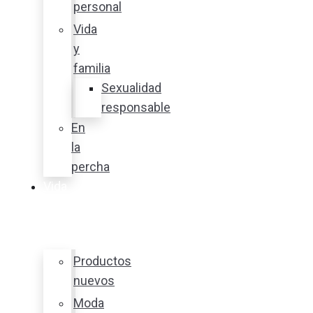
personal
Vida
y
familia
Sexualidad
responsable
En
la
percha
Vida
y
estilo
Productos
nuevos
Moda