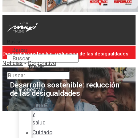
Buscar
Buscar
Desarrollo sostenible: reducción de las desigualdades
Noticias
Corporativo
-
Buscar
Desarrollo sostenible: reducción
Bienestar
de las desigualdades
Nutrición
y
salud
Cuidado