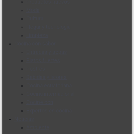
Productos nuevos
Moda
Cultura
Hogar y tecnología
Limpieza
Cocina con sabor
Entradas y sopas
Platos fuertes
Postres
Bebidas y licores
Cocina ecuatoriana
Cocina internacional
Cocine con
Expertos en cocina
Noticias
Ambiente