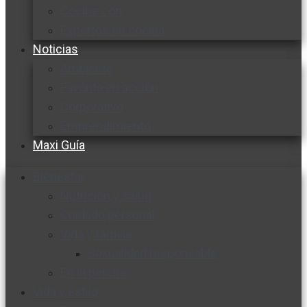
Cocine con
Expertos en cocina
Noticias
Ambiente
Favorita en acción
Corporativo
Emprendimiento
Maxi Guía
Bienestar
Nutrición y salud
Cuidado personal
Vida y familia
Sexualidad responsable
En la percha
Vida y estilo