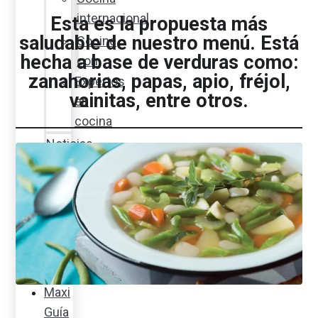
internacional
Esta es la propuesta más
saludable de nuestro menú. Está
Cocine
hecha a base de verduras como:
con
zanahorias, papas, apio, fréjol,
Expertos
vainitas, entre otros.
en
cocina
Noticias
Ambiente
Favorita
en
acción
Corporativo
Emprendimiento
Maxi
Guía