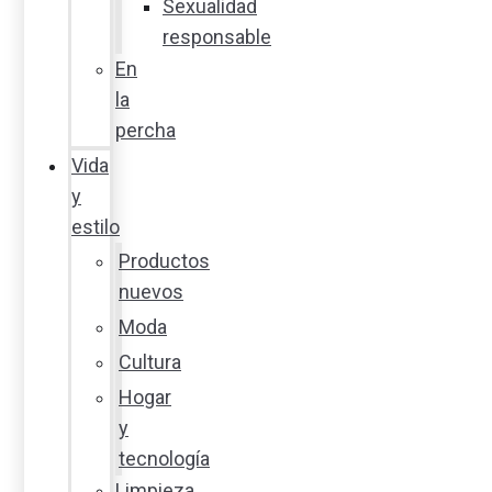
Sexualidad
responsable
En
la
percha
Vida
y
estilo
Productos
nuevos
Moda
Cultura
Hogar
y
tecnología
Limpieza