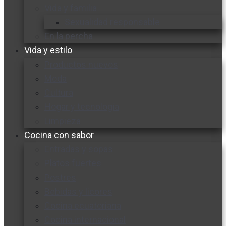
Vida y familia
Sexualidad responsable
En la percha
Vida y estilo
Productos nuevos
Moda
Cultura
Hogar y tecnología
Limpieza
Cocina con sabor
Entradas y sopas
Platos fuertes
Postres
Bebidas y licores
Cocina ecuatoriana
Cocina internacional