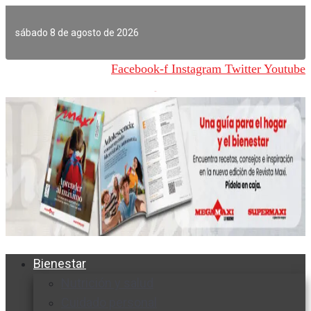
Ir
al
sábado 8 de agosto de 2026
contenido
Facebook-f
Instagram
Twitter
Youtube
Bienestar
Nutrición y salud
Cuidado personal