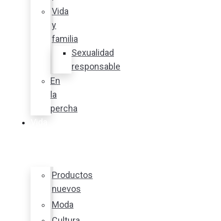
Vida
y
familia
Sexualidad
responsable
En
la
percha
Vida
y
estilo
Productos
nuevos
Moda
Cultura