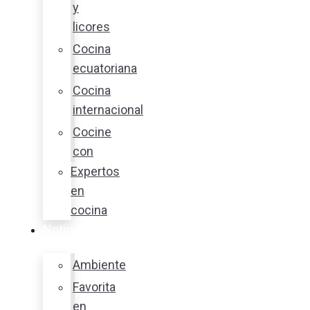
y
licores
Cocina
ecuatoriana
Cocina
internacional
Cocine
con
Expertos
en
cocina
Noticias
Ambiente
Favorita
en