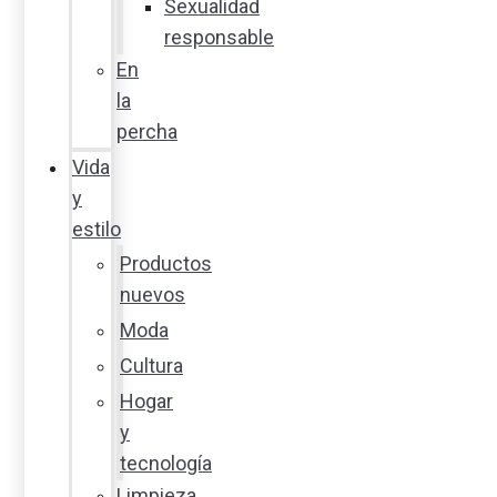
Sexualidad
responsable
En
la
percha
Vida
y
estilo
Productos
nuevos
Moda
Cultura
Hogar
y
tecnología
Limpieza