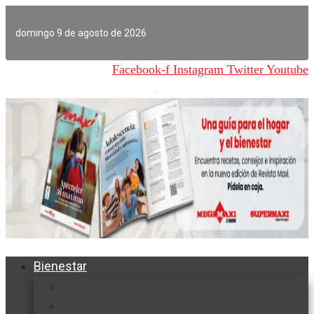
Ir
al
domingo 9 de agosto de 2026
contenido
Facebook-f
Instagram
Twitter
Youtube
Bienestar
Nutrición y salud
Cuidado personal