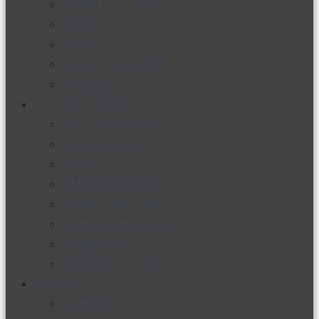
Productos nuevos
Moda
Cultura
Hogar y tecnología
Limpieza
Cocina con sabor
Entradas y sopas
Platos fuertes
Postres
Bebidas y licores
Cocina ecuatoriana
Cocina internacional
Cocine con
Expertos en cocina
Noticias
Ambiente