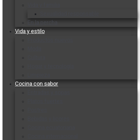
Vida y familia
Sexualidad responsable
En la percha
Vida y estilo
Productos nuevos
Moda
Cultura
Hogar y tecnología
Limpieza
Cocina con sabor
Entradas y sopas
Platos fuertes
Postres
Bebidas y licores
Cocina ecuatoriana
Cocina internacional