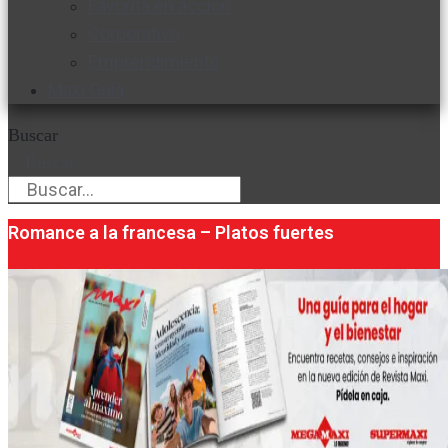
Favorita en acción
Corporativo
Emprendimiento
Maxi Guía
Buscar
Buscar
Romance a la francesa – Platos fuertes