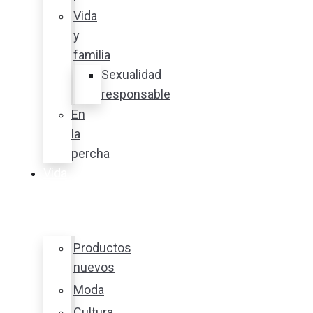
Vida
y
familia
Sexualidad
responsable
En
la
percha
Vida
y
estilo
Productos
nuevos
Moda
Cultura