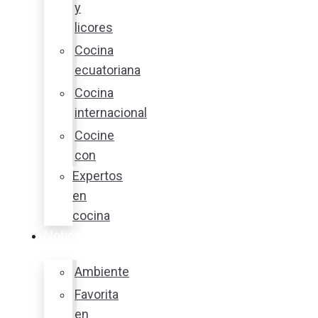
y
licores
Cocina
ecuatoriana
Cocina
internacional
Cocine
con
Expertos
en
cocina
Noticias
Ambiente
Favorita
en