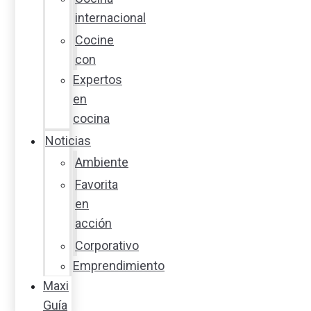
internacional
Cocine
con
Expertos
en
cocina
Noticias
Ambiente
Favorita
en
acción
Corporativo
Emprendimiento
Maxi
Guía