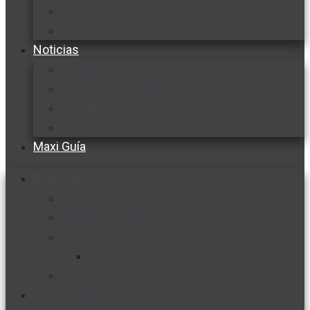
Cocine con
Expertos en cocina
Noticias
Ambiente
Favorita en acción
Corporativo
Emprendimiento
Maxi Guía
Bienestar
Nutrición y salud
Cuidado personal
Vida y familia
Sexualidad responsable
En la percha
Vida y estilo