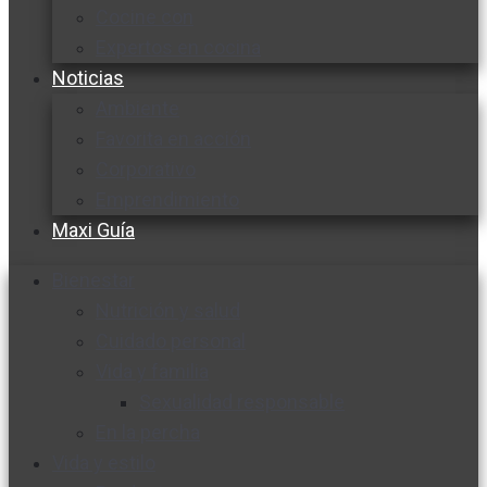
Cocine con
Expertos en cocina
Noticias
Ambiente
Favorita en acción
Corporativo
Emprendimiento
Maxi Guía
Bienestar
Nutrición y salud
Cuidado personal
Vida y familia
Sexualidad responsable
En la percha
Vida y estilo