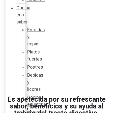
Cocina
con
sabor
Entradas
y
sopas
Platos
fuertes
Postres
Bebidas
y
licores
Cocina
Es apetecida por su refrescante
ecuatoriana
sabor, beneficios y su ayuda al
trabajo del tracto digestivo.
Cocina