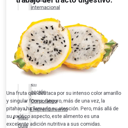
internacional
Cocine
con
Expertos
en
cocina
Noticias
Ambiente
Favorita
en
acción
Una fruta que destaca por su intenso color amarillo
y singular forma. Seguro, más de una vez, la
Corporativo
pitahaya ha llamado su atención. Pero, más allá de
Emprendimiento
su exótico aspecto, este alimento es una
Maxi
excelente adición nutritiva a sus comidas.
Guía