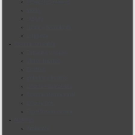
Productos nuevos
Moda
Cultura
Hogar y tecnología
Limpieza
Cocina con sabor
Entradas y sopas
Platos fuertes
Postres
Bebidas y licores
Cocina ecuatoriana
Cocina internacional
Cocine con
Expertos en cocina
Noticias
Ambiente