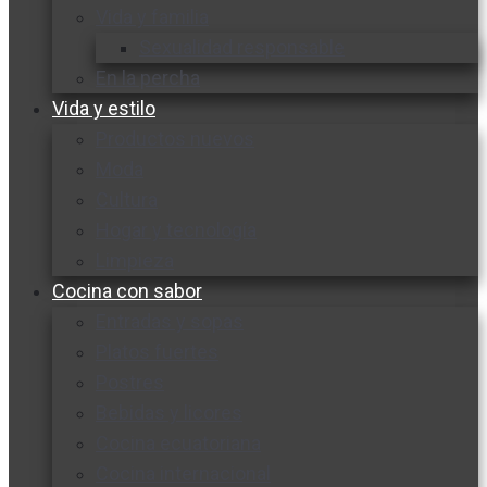
Vida y familia
Sexualidad responsable
En la percha
Vida y estilo
Productos nuevos
Moda
Cultura
Hogar y tecnología
Limpieza
Cocina con sabor
Entradas y sopas
Platos fuertes
Postres
Bebidas y licores
Cocina ecuatoriana
Cocina internacional