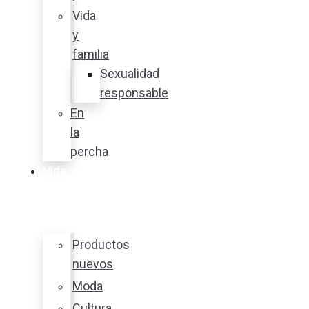
Vida
y
familia
Sexualidad
responsable
En
la
percha
Vida
y
estilo
Productos
nuevos
Moda
Cultura