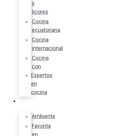
y
licores
Cocina
ecuatoriana
Cocina
internacional
Cocine
con
Expertos
en
cocina
Noticias
Ambiente
Favorita
en