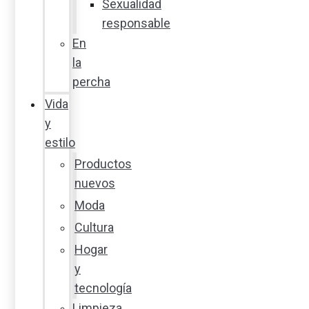
Sexualidad
responsable
En
la
percha
Vida
y
estilo
Productos
nuevos
Moda
Cultura
Hogar
y
tecnología
Limpieza