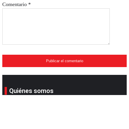
Comentario
*
Quiénes somos
Su revista online favorita. Compañera, consejera y
llena de sorpresas para que simplifique su estilo de
vida con todo lo que le ofrecemos.