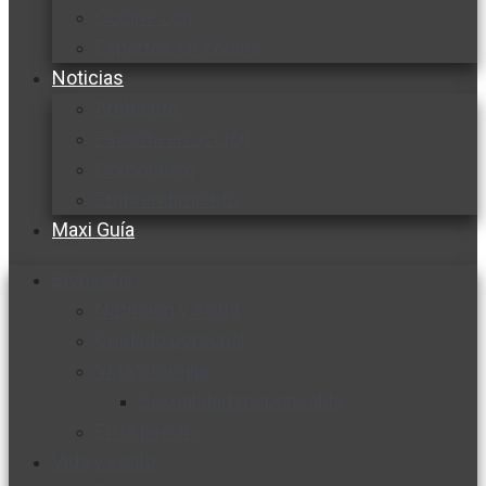
Cocine con
Expertos en cocina
Noticias
Ambiente
Favorita en acción
Corporativo
Emprendimiento
Maxi Guía
Bienestar
Nutrición y salud
Cuidado personal
Vida y familia
Sexualidad responsable
En la percha
Vida y estilo