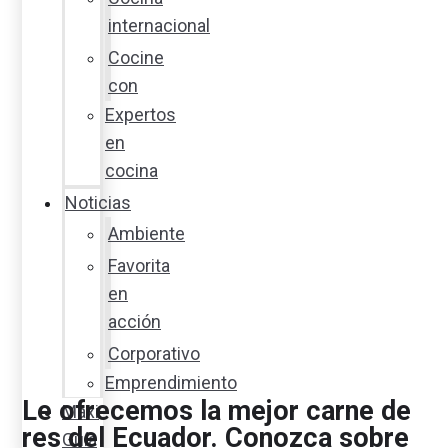
internacional
Cocine
con
Expertos
en
cocina
Noticias
Ambiente
Favorita
en
acción
Corporativo
Emprendimiento
Le ofrecemos la mejor carne de
Maxi
res del Ecuador. Conozca sobre
Guía