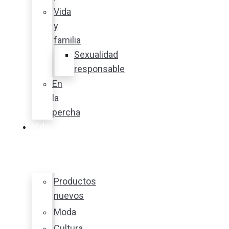
Vida
y
familia
Sexualidad
responsable
En
la
percha
Vida
y
estilo
Productos
nuevos
Moda
Cultura