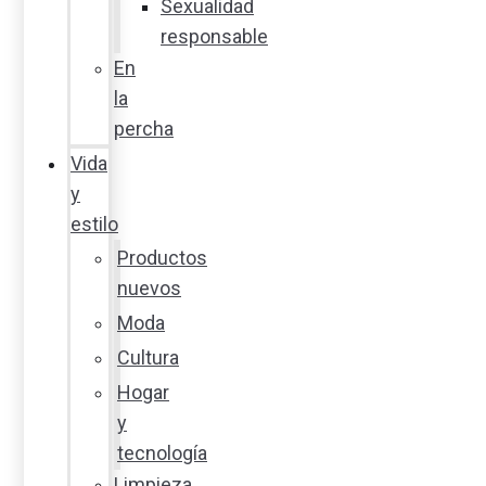
Sexualidad
responsable
En
la
percha
Vida
y
estilo
Productos
nuevos
Moda
Cultura
Hogar
y
tecnología
Limpieza