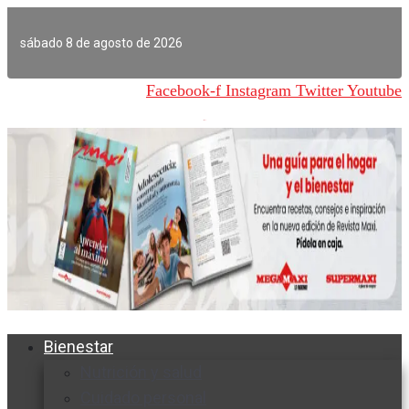
Ir
al
sábado 8 de agosto de 2026
contenido
Facebook-f
Instagram
Twitter
Youtube
Bienestar
Nutrición y salud
Cuidado personal