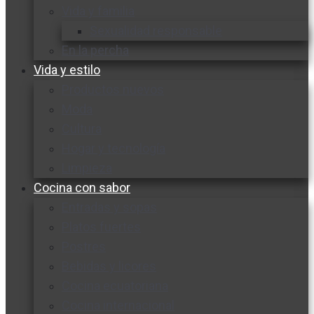
Vida y familia
Sexualidad responsable
En la percha
Vida y estilo
Productos nuevos
Moda
Cultura
Hogar y tecnología
Limpieza
Cocina con sabor
Entradas y sopas
Platos fuertes
Postres
Bebidas y licores
Cocina ecuatoriana
Cocina internacional