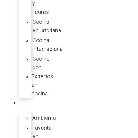
y
licores
Cocina
ecuatoriana
Cocina
internacional
Cocine
con
Expertos
en
cocina
Noticias
Ambiente
Favorita
en