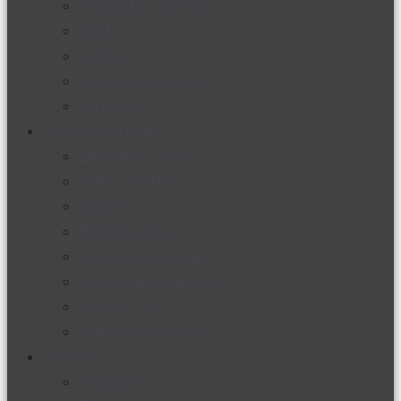
Productos nuevos
Moda
Cultura
Hogar y tecnología
Limpieza
Cocina con sabor
Entradas y sopas
Platos fuertes
Postres
Bebidas y licores
Cocina ecuatoriana
Cocina internacional
Cocine con
Expertos en cocina
Noticias
Ambiente