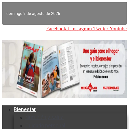
Ir
al
domingo 9 de agosto de 2026
contenido
Facebook-f
Instagram
Twitter
Youtube
Bienestar
Nutrición y salud
Cuidado personal