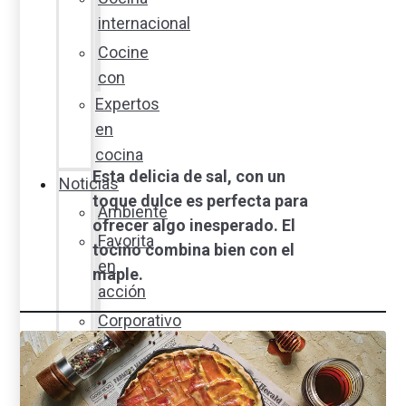
internacional
Cocine
con
Expertos
en
cocina
Esta delicia de sal, con un
Noticias
toque dulce es perfecta para
Ambiente
ofrecer algo inesperado. El
Favorita
tocino combina bien con el
en
maple.
acción
Corporativo
Emprendimiento
Maxi
Guía