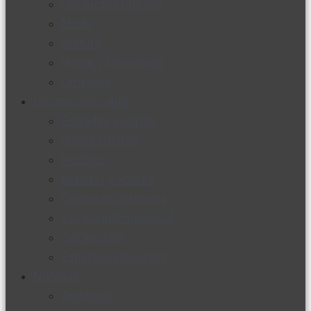
Productos nuevos
Moda
Cultura
Hogar y tecnología
Limpieza
Cocina con sabor
Entradas y sopas
Platos fuertes
Postres
Bebidas y licores
Cocina ecuatoriana
Cocina internacional
Cocine con
Expertos en cocina
Noticias
Ambiente