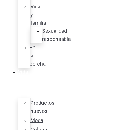
Vida
y
familia
Sexualidad
responsable
En
la
percha
Vida
y
estilo
Productos
nuevos
Moda
Cultura