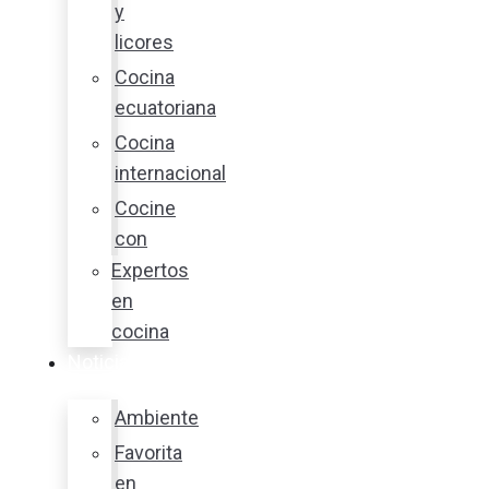
y
licores
Cocina
ecuatoriana
Cocina
internacional
Cocine
con
Expertos
en
cocina
Noticias
Ambiente
Favorita
en