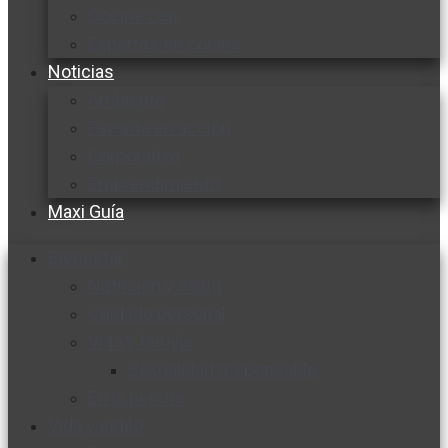
Cocine con
Expertos en cocina
Noticias
Ambiente
Favorita en acción
Corporativo
Emprendimiento
Maxi Guía
Bienestar
Nutrición y salud
Cuidado personal
Vida y familia
Sexualidad responsable
En la percha
Vida y estilo