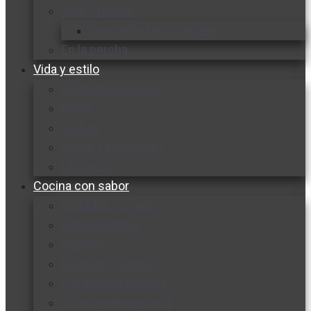
Vida y familia
Sexualidad responsable
En la percha
Vida y estilo
Productos nuevos
Moda
Cultura
Hogar y tecnología
Limpieza
Cocina con sabor
Entradas y sopas
Platos fuertes
Postres
Bebidas y licores
Cocina ecuatoriana
Cocina internacional