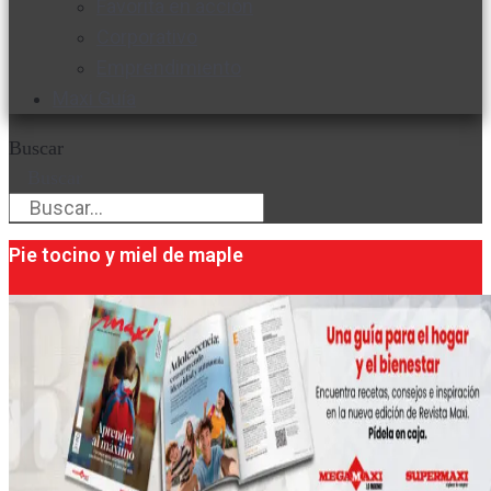
Favorita en acción
Corporativo
Emprendimiento
Maxi Guía
Buscar
Buscar
Pie tocino y miel de maple