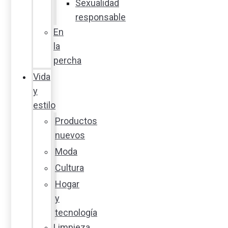
Sexualidad
responsable
En
la
percha
Vida
y
estilo
Productos
nuevos
Moda
Cultura
Hogar
y
tecnología
Limpieza