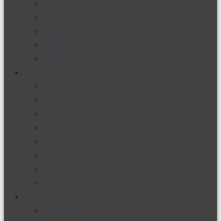
Productos nuevos
Moda
Cultura
Hogar y tecnología
Limpieza
Cocina con sabor
Entradas y sopas
Platos fuertes
Postres
Bebidas y licores
Cocina ecuatoriana
Cocina internacional
Cocine con
Expertos en cocina
Noticias
Ambiente