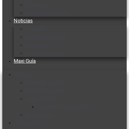
Cocine con
Expertos en cocina
Noticias
Ambiente
Favorita en acción
Corporativo
Emprendimiento
Maxi Guía
Bienestar
Nutrición y salud
Cuidado personal
Vida y familia
Sexualidad responsable
En la percha
Vida y estilo