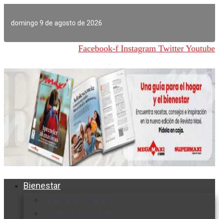
Ir
al
domingo 9 de agosto de 2026
contenido
Facebook-f
Instagram
Twitter
Youtube
Bienestar
Nutrición y salud
Cuidado personal