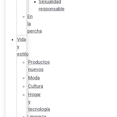
Sexualidad
responsable
En
la
percha
Vida
y
estilo
Productos
nuevos
Moda
Cultura
Hogar
y
tecnología
Limpieza