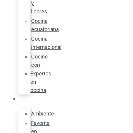
y
licores
Cocina
ecuatoriana
Cocina
internacional
Cocine
con
Expertos
en
cocina
Noticias
Ambiente
Favorita
en