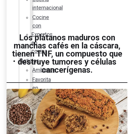
internacional
Cocine
con
Expertos
Los plátanos maduros con
en
manchas cafés en la cáscara,
cocina
tienen TNF, un compuesto que
destruye tumores y células
Noticias
cancerígenas.
Ambiente
Favorita
en
acción
Corporativo
Emprendimiento
Maxi
Guía