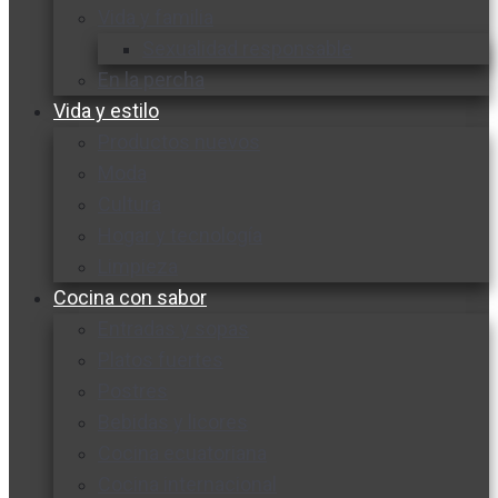
Vida y familia
Sexualidad responsable
En la percha
Vida y estilo
Productos nuevos
Moda
Cultura
Hogar y tecnología
Limpieza
Cocina con sabor
Entradas y sopas
Platos fuertes
Postres
Bebidas y licores
Cocina ecuatoriana
Cocina internacional