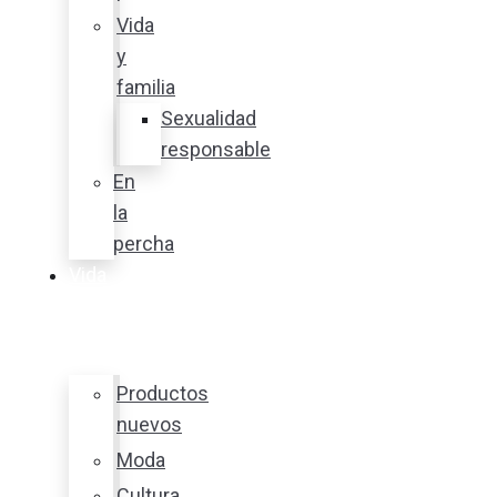
Vida
y
familia
Sexualidad
responsable
En
la
percha
Vida
y
estilo
Productos
nuevos
Moda
Cultura