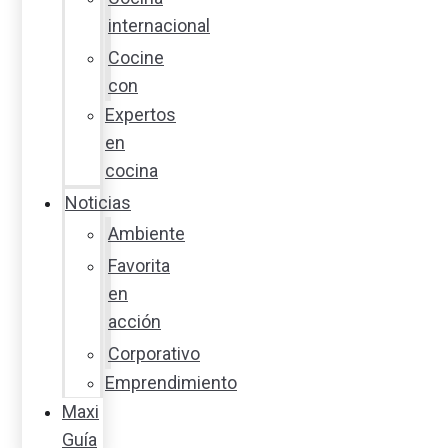
internacional
Cocine
con
Expertos
en
cocina
Noticias
Ambiente
Favorita
en
acción
Corporativo
Emprendimiento
Maxi
Guía