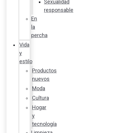
Sexualidad
responsable
En
la
percha
Vida
y
estilo
Productos
nuevos
Moda
Cultura
Hogar
y
tecnología
Limpieza