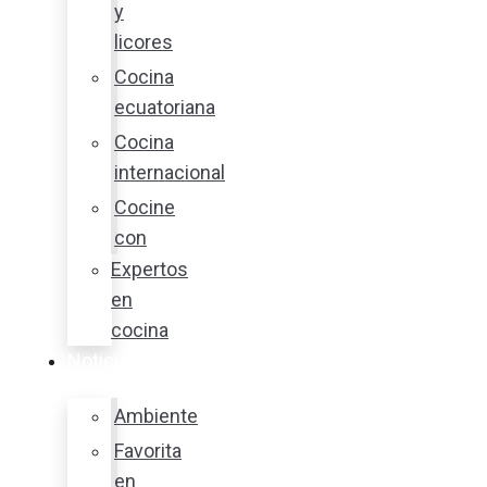
y
licores
Cocina
ecuatoriana
Cocina
internacional
Cocine
con
Expertos
en
cocina
Noticias
Ambiente
Favorita
en