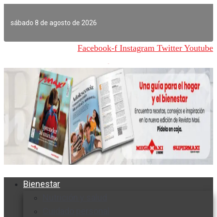
Ir
al
sábado 8 de agosto de 2026
contenido
Facebook-f
Instagram
Twitter
Youtube
Bienestar
Nutrición y salud
Cuidado personal