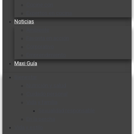
Cocine con
Expertos en cocina
Noticias
Ambiente
Favorita en acción
Corporativo
Emprendimiento
Maxi Guía
Bienestar
Nutrición y salud
Cuidado personal
Vida y familia
Sexualidad responsable
En la percha
Vida y estilo