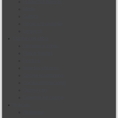
Productos nuevos
Moda
Cultura
Hogar y tecnología
Limpieza
Cocina con sabor
Entradas y sopas
Platos fuertes
Postres
Bebidas y licores
Cocina ecuatoriana
Cocina internacional
Cocine con
Expertos en cocina
Noticias
Ambiente