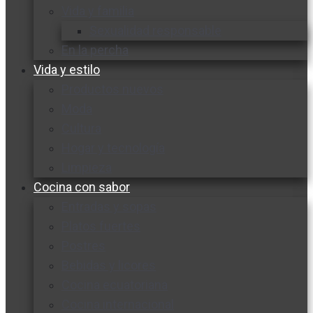
Vida y familia
Sexualidad responsable
En la percha
Vida y estilo
Productos nuevos
Moda
Cultura
Hogar y tecnología
Limpieza
Cocina con sabor
Entradas y sopas
Platos fuertes
Postres
Bebidas y licores
Cocina ecuatoriana
Cocina internacional