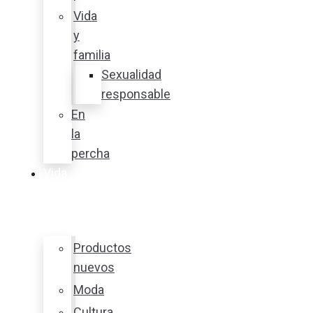
Vida
y
familia
Sexualidad
responsable
En
la
percha
Vida
y
estilo
Productos
nuevos
Moda
Cultura