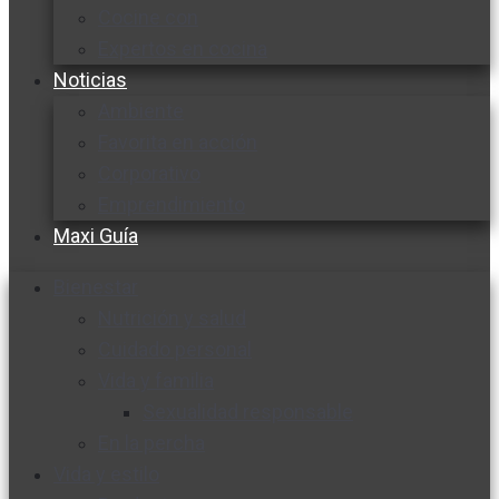
Cocine con
Expertos en cocina
Noticias
Ambiente
Favorita en acción
Corporativo
Emprendimiento
Maxi Guía
Bienestar
Nutrición y salud
Cuidado personal
Vida y familia
Sexualidad responsable
En la percha
Vida y estilo