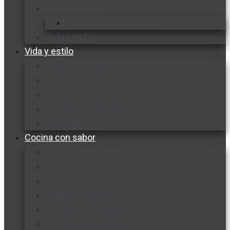
Vida y familia
Sexualidad responsable
En la percha
Vida y estilo
Productos nuevos
Moda
Cultura
Hogar y tecnología
Limpieza
Cocina con sabor
Entradas y sopas
Platos fuertes
Postres
Bebidas y licores
Cocina ecuatoriana
Cocina internacional