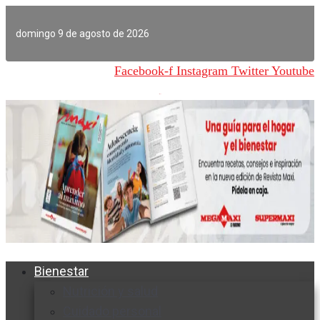
Ir
al
domingo 9 de agosto de 2026
contenido
Facebook-f
Instagram
Twitter
Youtube
Bienestar
Nutrición y salud
Cuidado personal