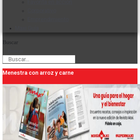
Favorita en acción
Corporativo
Emprendimiento
Maxi Guía
Buscar
Buscar
Menestra con arroz y carne