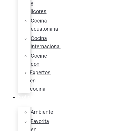
y
licores
Cocina
ecuatoriana
Cocina
internacional
Cocine
con
Expertos
en
cocina
Noticias
Ambiente
Favorita
en