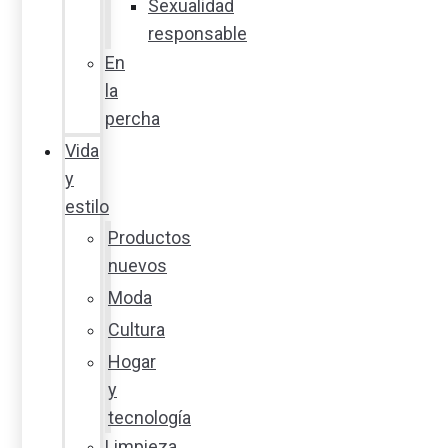
Sexualidad
responsable
En
la
percha
Vida
y
estilo
Productos
nuevos
Moda
Cultura
Hogar
y
tecnología
Limpieza