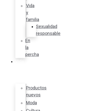
Vida
y
familia
Sexualidad
responsable
En
la
percha
Vida
y
estilo
Productos
nuevos
Moda
Cultura