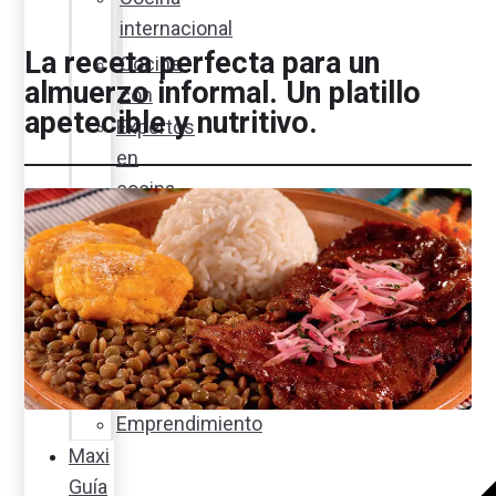
internacional
La receta perfecta para un
Cocine
almuerzo informal. Un platillo
con
apetecible y nutritivo.
Expertos
en
cocina
Noticias
Ambiente
Favorita
en
acción
Corporativo
Emprendimiento
Maxi
Guía