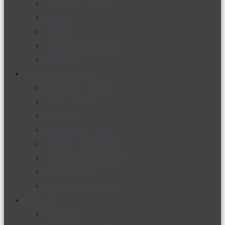
Productos nuevos
Moda
Cultura
Hogar y tecnología
Limpieza
Cocina con sabor
Entradas y sopas
Platos fuertes
Postres
Bebidas y licores
Cocina ecuatoriana
Cocina internacional
Cocine con
Expertos en cocina
Noticias
Ambiente