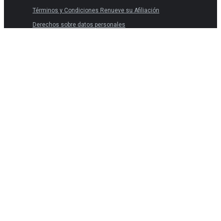
Términos y Condiciones Renueve su Afiliación
Derechos sobre datos personales
Términos y Condiciones
Políticas de privacidad
Convenio de afiliación
Términos y Condiciones Renueve su Afiliación
Derechos sobre datos personales
Una publicación de Corporación Favorita, Copyright 2026 ©.
Editorial Taquina, todos los derechos reservados.