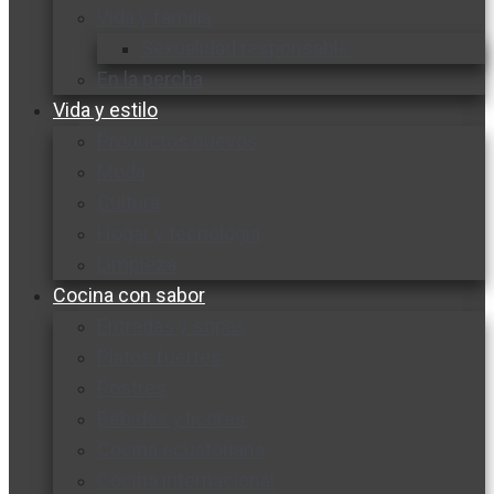
Vida y familia
Sexualidad responsable
En la percha
Vida y estilo
Productos nuevos
Moda
Cultura
Hogar y tecnología
Limpieza
Cocina con sabor
Entradas y sopas
Platos fuertes
Postres
Bebidas y licores
Cocina ecuatoriana
Cocina internacional