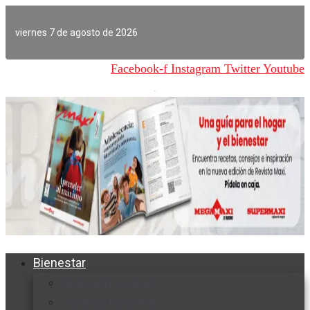
Ir
al
viernes 7 de agosto de 2026
contenido
Facebook-f
Instagram
Twitter
Youtube
Bienestar
Nutrición y salud
Cuidado personal