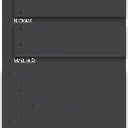
Cocine con
Expertos en cocina
Noticias
Ambiente
Favorita en acción
Corporativo
Emprendimiento
Maxi Guía
Bienestar
Nutrición y salud
Cuidado personal
Vida y familia
Sexualidad responsable
En la percha
Vida y estilo