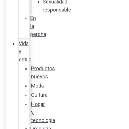
Sexualidad
responsable
En
la
percha
Vida
y
estilo
Productos
nuevos
Moda
Cultura
Hogar
y
tecnología
Limpieza