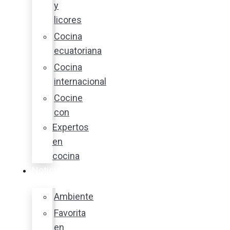
y
licores
Cocina
ecuatoriana
Cocina
internacional
Cocine
con
Expertos
en
cocina
Noticias
Ambiente
Favorita
en