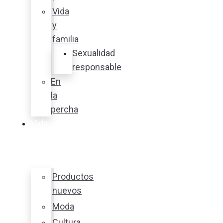
Vida
y
familia
Sexualidad
responsable
En
la
percha
Vida
y
estilo
Productos
nuevos
Moda
Cultura