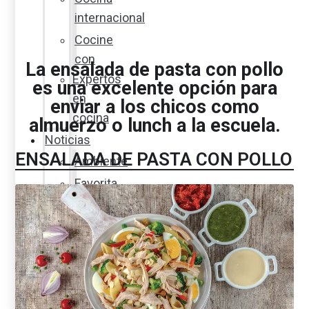
internacional
Cocine
con
La ensalada de pasta con pollo
Expertos
es una excelente opción para
en
enviar a los chicos como
cocina
almuerzo o lunch a la escuela.
Noticias
ENSALADA DE PASTA CON POLLO
Ambiente
Favorita
en
acción
Corporativo
Emprendimiento
Maxi
Guía