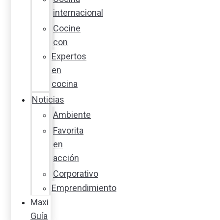
internacional
Cocine
con
Expertos
en
cocina
Noticias
Ambiente
Favorita
en
acción
Corporativo
Emprendimiento
Maxi
Guía