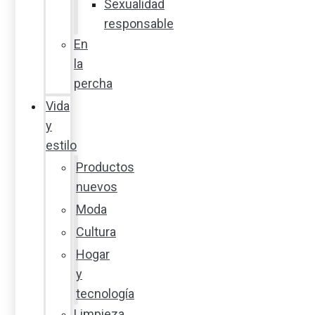
Sexualidad
responsable
En
la
percha
Vida
y
estilo
Productos
nuevos
Moda
Cultura
Hogar
y
tecnología
Limpieza