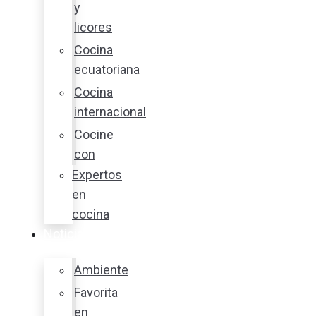
y
licores
Cocina
ecuatoriana
Cocina
internacional
Cocine
con
Expertos
en
cocina
Noticias
Ambiente
Favorita
en