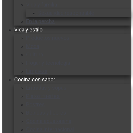
Vida y familia
Sexualidad responsable
En la percha
Vida y estilo
Productos nuevos
Moda
Cultura
Hogar y tecnología
Limpieza
Cocina con sabor
Entradas y sopas
Platos fuertes
Postres
Bebidas y licores
Cocina ecuatoriana
Cocina internacional