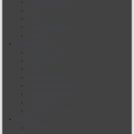
Productos nuevos
Moda
Cultura
Hogar y tecnología
Limpieza
Cocina con sabor
Entradas y sopas
Platos fuertes
Postres
Bebidas y licores
Cocina ecuatoriana
Cocina internacional
Cocine con
Expertos en cocina
Noticias
Ambiente