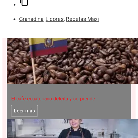
Granadina
,
Licores
,
Recetas Maxi
El café ecuatoriano deleita y sorprende
Leer más