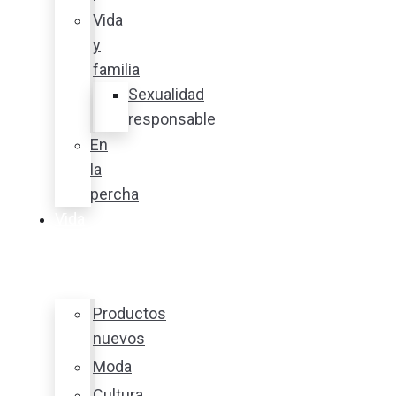
Vida
y
familia
Sexualidad
responsable
En
la
percha
Vida
y
estilo
Productos
nuevos
Moda
Cultura