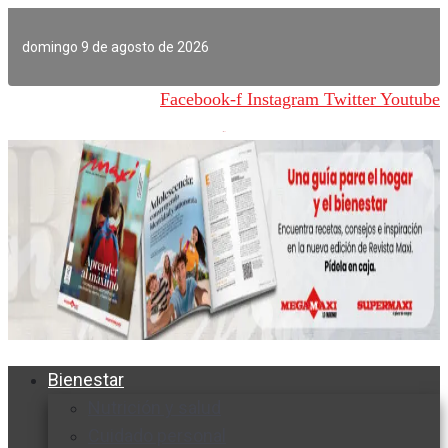
Ir
al
domingo 9 de agosto de 2026
contenido
Facebook-f
Instagram
Twitter
Youtube
Bienestar
Nutrición y salud
Cuidado personal