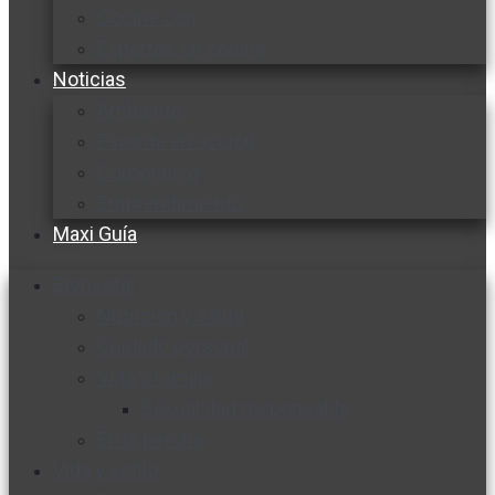
Cocine con
Expertos en cocina
Noticias
Ambiente
Favorita en acción
Corporativo
Emprendimiento
Maxi Guía
Bienestar
Nutrición y salud
Cuidado personal
Vida y familia
Sexualidad responsable
En la percha
Vida y estilo