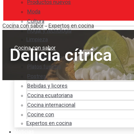
Productos nuevos
Moda
Cultura
Cocina con sabor
Expertos en cocina
-
Hogar y tecnología
Limpieza
Cocina con sabor
Delicia cítrica
Entradas y sopas
Platos fuertes
Postres
Bebidas y licores
Cocina ecuatoriana
Cocina internacional
Cocine con
Expertos en cocina
Noticias