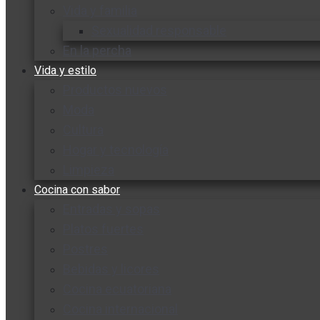
Vida y familia
Sexualidad responsable
En la percha
Vida y estilo
Productos nuevos
Moda
Cultura
Hogar y tecnología
Limpieza
Cocina con sabor
Entradas y sopas
Platos fuertes
Postres
Bebidas y licores
Cocina ecuatoriana
Cocina internacional