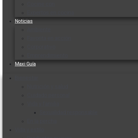
Cocine con
Expertos en cocina
Noticias
Ambiente
Favorita en acción
Corporativo
Emprendimiento
Maxi Guía
Bienestar
Nutrición y salud
Cuidado personal
Vida y familia
Sexualidad responsable
En la percha
Vida y estilo