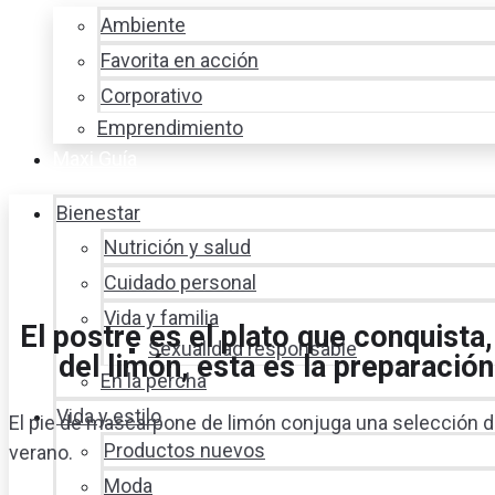
Ambiente
Favorita en acción
Corporativo
Emprendimiento
Maxi Guía
Bienestar
Nutrición y salud
Cuidado personal
Vida y familia
El postre es el plato que conquista
Sexualidad responsable
del limón, esta es la preparación
En la percha
Vida y estilo
El pie de mascarpone de limón conjuga una selección d
Productos nuevos
verano.
Moda