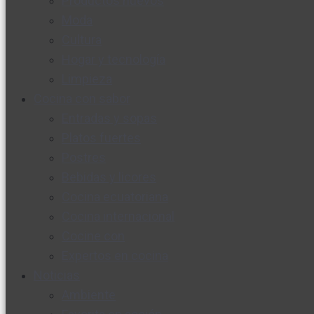
Productos nuevos
Moda
Cultura
Hogar y tecnología
Limpieza
Cocina con sabor
Entradas y sopas
Platos fuertes
Postres
Bebidas y licores
Cocina ecuatoriana
Cocina internacional
Cocine con
Expertos en cocina
Noticias
Ambiente