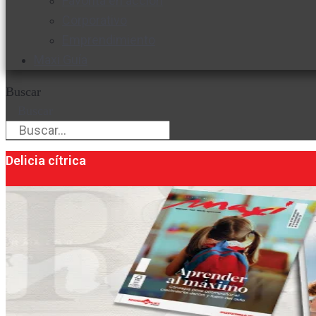
Favorita en acción
Corporativo
Emprendimiento
Maxi Guía
Buscar
Buscar
Delicia cítrica