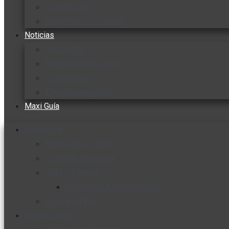
Cocine con
Expertos en cocina
Noticias
Ambiente
Favorita en acción
Corporativo
Emprendimiento
Maxi Guía
Bienestar
Nutrición y salud
Cuidado personal
Vida y familia
Sexualidad responsable
En la percha
Vida y estilo