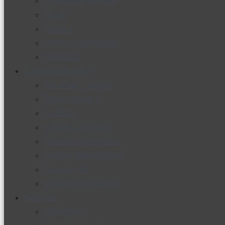
Productos nuevos
Moda
Cultura
Hogar y tecnología
Limpieza
Cocina con sabor
Entradas y sopas
Platos fuertes
Postres
Bebidas y licores
Cocina ecuatoriana
Cocina internacional
Cocine con
Expertos en cocina
Noticias
Ambiente