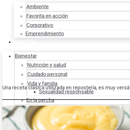
Ambiente
Favorita en acción
Corporativo
Emprendimiento
Maxi Guía
Bienestar
Nutrición y salud
Cuidado personal
Vida y familia
Una receta clásica utilizada en repostería, es muy vers
Sexualidad responsable
En la percha
Vida y estilo
Productos nuevos
Moda