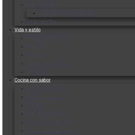
Vida y familia
Sexualidad responsable
En la percha
Vida y estilo
Productos nuevos
Moda
Cultura
Hogar y tecnología
Limpieza
Cocina con sabor
Entradas y sopas
Platos fuertes
Postres
Bebidas y licores
Cocina ecuatoriana
Cocina internacional