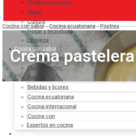
Productos nuevos
Moda
Cultura
Cocina con sabor
Cocina ecuatoriana
Postres
-
-
Hogar y tecnología
Limpieza
Cocina con sabor
Crema pastelera 
Entradas y sopas
Platos fuertes
Postres
Bebidas y licores
Cocina ecuatoriana
Cocina internacional
Cocine con
Expertos en cocina
Noticias