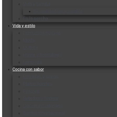
Vida y familia
Sexualidad responsable
En la percha
Vida y estilo
Productos nuevos
Moda
Cultura
Hogar y tecnología
Limpieza
Cocina con sabor
Entradas y sopas
Platos fuertes
Postres
Bebidas y licores
Cocina ecuatoriana
Cocina internacional