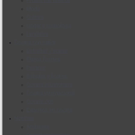
Productos nuevos
Moda
Cultura
Hogar y tecnología
Limpieza
Cocina con sabor
Entradas y sopas
Platos fuertes
Postres
Bebidas y licores
Cocina ecuatoriana
Cocina internacional
Cocine con
Expertos en cocina
Noticias
Ambiente