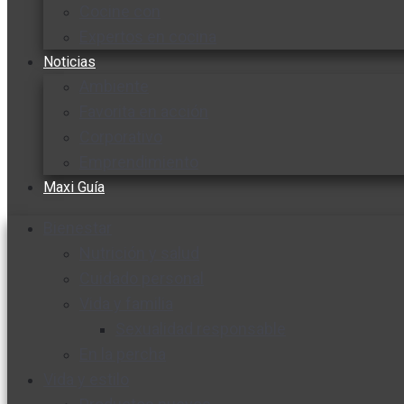
Cocine con
Expertos en cocina
Noticias
Ambiente
Favorita en acción
Corporativo
Emprendimiento
Maxi Guía
Bienestar
Nutrición y salud
Cuidado personal
Vida y familia
Sexualidad responsable
En la percha
Vida y estilo