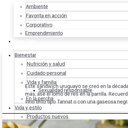
Ambiente
Favorita en acción
Corporativo
Emprendimiento
Maxi Guía
Bienestar
Nutrición y salud
Cuidado personal
Vida y familia
Este sándwich uruguayo se creó en la década
Sexualidad responsable
más, ase el lomo de res en la parrilla. Recue
En la percha
vino tinto tipo Tannat o con una gaseosa negr
Vida y estilo
Productos nuevos
Moda