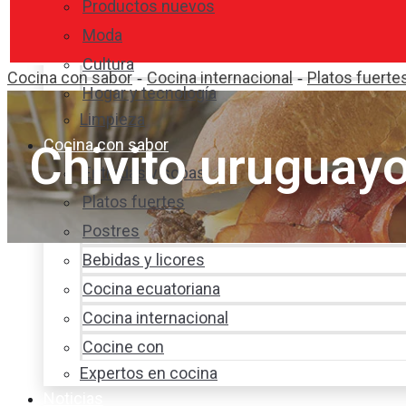
Productos nuevos
Moda
Cultura
Cocina con sabor
Cocina internacional
Platos fuerte
-
-
Hogar y tecnología
Limpieza
Cocina con sabor
Chivito uruguay
Entradas y sopas
Platos fuertes
Postres
Bebidas y licores
Cocina ecuatoriana
Cocina internacional
Cocine con
Expertos en cocina
Noticias