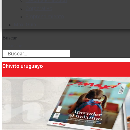
Favorita en acción
Corporativo
Emprendimiento
Maxi Guía
Buscar
Buscar
Chivito uruguayo