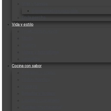
Vida y familia
Sexualidad responsable
En la percha
Vida y estilo
Productos nuevos
Moda
Cultura
Hogar y tecnología
Limpieza
Cocina con sabor
Entradas y sopas
Platos fuertes
Postres
Bebidas y licores
Cocina ecuatoriana
Cocina internacional