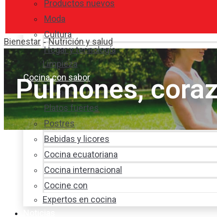
Productos nuevos
Moda
Cultura
Bienestar
Nutrición y salud
-
Hogar y tecnología
Limpieza
Cocina con sabor
Pulmones, cora
Entradas y sopas
Platos fuertes
Postres
Bebidas y licores
Cocina ecuatoriana
Cocina internacional
Cocine con
Expertos en cocina
Noticias