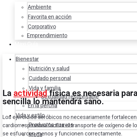
Ambiente
Favorita en acción
Corporativo
Emprendimiento
Maxi Guía
Bienestar
Nutrición y salud
Cuidado personal
Vida y familia
La
actividad
física es necesaria para
Sexualidad responsable
sencilla lo mantendrá sano.
En la percha
Vida y estilo
Los ejercicios aeróbicos no necesariamente fortalecen
Productos nuevos
cardiorrespiratoria facilita el transporte de oxígeno d
se esfuercen menos y funcionen correctamente.
Moda