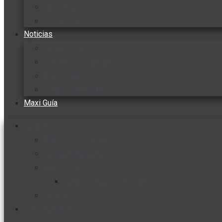
Cocine con
Expertos en cocina
Noticias
Ambiente
Favorita en acción
Corporativo
Emprendimiento
Maxi Guía
Bienestar
Nutrición y salud
Cuidado personal
Vida y familia
Sexualidad responsable
En la percha
Vida y estilo