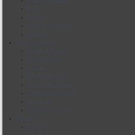
Productos nuevos
Moda
Cultura
Hogar y tecnología
Limpieza
Cocina con sabor
Entradas y sopas
Platos fuertes
Postres
Bebidas y licores
Cocina ecuatoriana
Cocina internacional
Cocine con
Expertos en cocina
Noticias
Ambiente