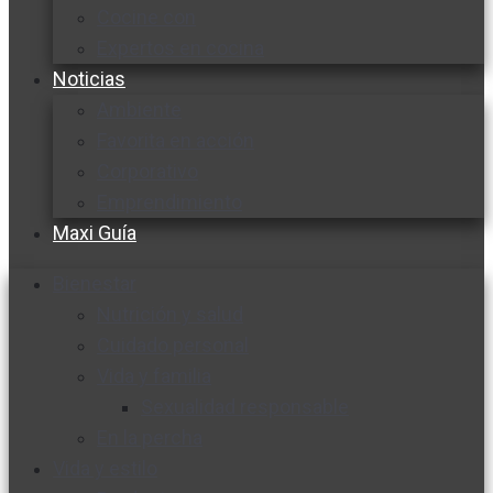
Cocine con
Expertos en cocina
Noticias
Ambiente
Favorita en acción
Corporativo
Emprendimiento
Maxi Guía
Bienestar
Nutrición y salud
Cuidado personal
Vida y familia
Sexualidad responsable
En la percha
Vida y estilo