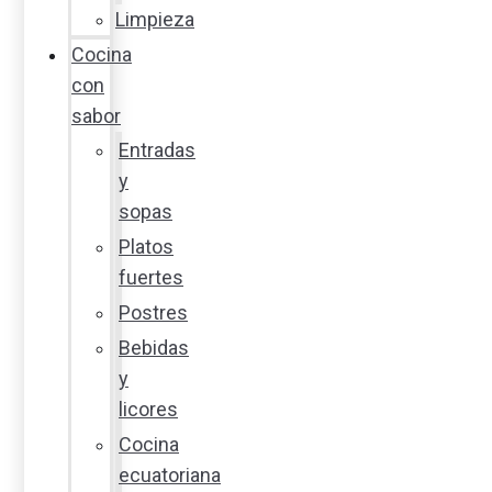
Limpieza
Cocina
con
sabor
Entradas
y
sopas
Platos
fuertes
Postres
Bebidas
y
licores
Cocina
ecuatoriana