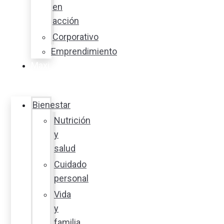
en
acción
Corporativo
Emprendimiento
Maxi
Guía
Bienestar
Nutrición
y
salud
Cuidado
personal
Vida
y
familia