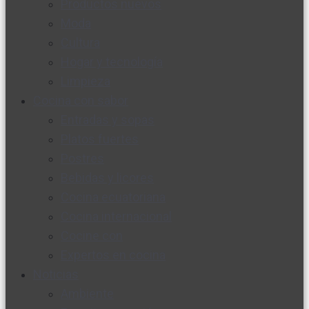
Productos nuevos
Moda
Cultura
Hogar y tecnología
Limpieza
Cocina con sabor
Entradas y sopas
Platos fuertes
Postres
Bebidas y licores
Cocina ecuatoriana
Cocina internacional
Cocine con
Expertos en cocina
Noticias
Ambiente