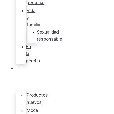
personal
Vida
y
familia
Sexualidad
responsable
En
la
percha
Vida
y
estilo
Productos
nuevos
Moda