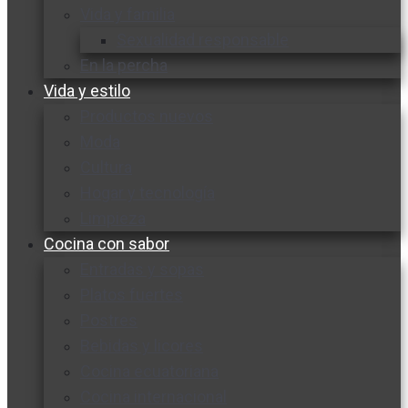
Vida y familia
Sexualidad responsable
En la percha
Vida y estilo
Productos nuevos
Moda
Cultura
Hogar y tecnología
Limpieza
Cocina con sabor
Entradas y sopas
Platos fuertes
Postres
Bebidas y licores
Cocina ecuatoriana
Cocina internacional