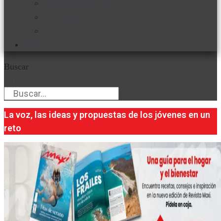
Favorita en acción
Corporativo
Emprendimiento
Maxi Guía
Buscar
Buscar
La voz, las ideas y propuestas de los jóvenes en un
reto