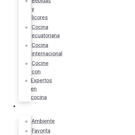
Bebidas
y
licores
Cocina
ecuatoriana
Cocina
internacional
Cocine
con
Expertos
en
cocina
Noticias
Ambiente
Favorita