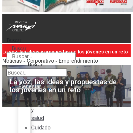
Buscar
Buscar
La voz, las ideas y propuestas de los jóvenes en un reto
Noticias
Corporativo
Emprendimiento
-
-
Buscar
La voz, las ideas y propuestas de
Bienestar
los jóvenes en un reto
Nutrición
y
salud
Cuidado