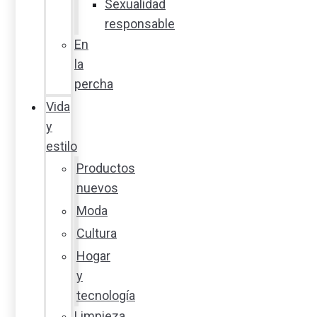
Sexualidad
responsable
En
la
percha
Vida
y
estilo
Productos
nuevos
Moda
Cultura
Hogar
y
tecnología
Limpieza