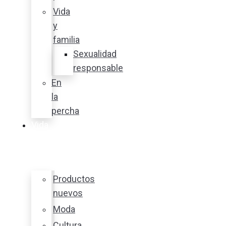
Vida
y
familia
Sexualidad
responsable
En
la
percha
Vida
y
estilo
Productos
nuevos
Moda
Cultura