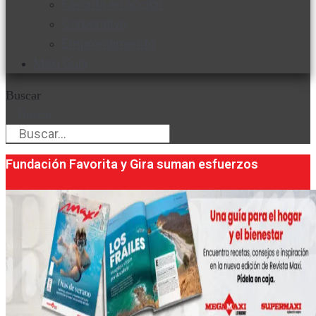
Favorita en acción
Corporativo
Emprendimiento
Maxi Guía
Buscar
Buscar
Fundación Favorita y Gira suman esfuerzos