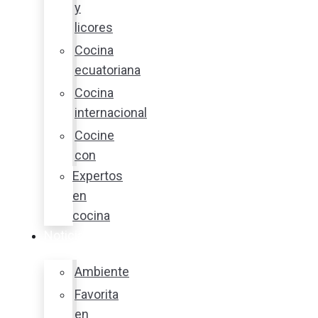
y
licores
Cocina
ecuatoriana
Cocina
internacional
Cocine
con
Expertos
en
cocina
Noticias
Ambiente
Favorita
en