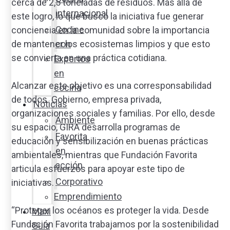
cerca de 2,5 toneladas de residuos. Más allá de
internacional
este logro, lo que buscó la iniciativa fue generar
Cocine
conciencia en la comunidad sobre la importancia
de mantener los ecosistemas limpios y que esto
con
se convierta en una práctica cotidiana.
Expertos
en
Alcanzar este objetivo es una corresponsabilidad
cocina
de todos. Gobierno, empresa privada,
Noticias
organizaciones sociales y familias. Por ello, desde
Ambiente
su espacio, GIRA desarrolla programas de
Favorita
educación y sensibilización en buenas prácticas
en
ambientales, mientras que Fundación Favorita
acción
articula esfuerzos para apoyar este tipo de
Corporativo
iniciativas.
Emprendimiento
“Proteger los océanos es proteger la vida. Desde
Maxi
Fundación Favorita trabajamos por la sostenibilidad
Guía