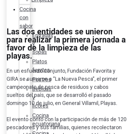
Cocina
con
sabor
Las dos entidades se unieron
Entradas
para realizar la primera jornada a
y
favor de la limpieza de las
sopas
playas.
Platos
fuertes
En un esfuerzo conjunto, Fundación Favorita y
GIRA se sumaron a “La Nueva Pesca”, el primer
Postres
campeonato de pesca de residuos y cabos
Bebidas
sueltos del país, que se desarrolló el pasado
y
domingo 10 de julio, en General Villamil, Playas.
licores
Cocina
El evento contó con la participación de más de 120
ecuatoriana
pescadores y sus familias, quienes recolectaron
Cocina