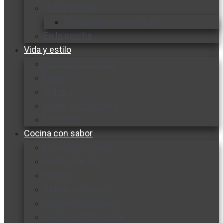
Vida y familia
Sexualidad responsable
En la percha
Vida y estilo
Productos nuevos
Moda
Cultura
Hogar y tecnología
Limpieza
Cocina con sabor
Entradas y sopas
Platos fuertes
Postres
Bebidas y licores
Cocina ecuatoriana
Cocina internacional