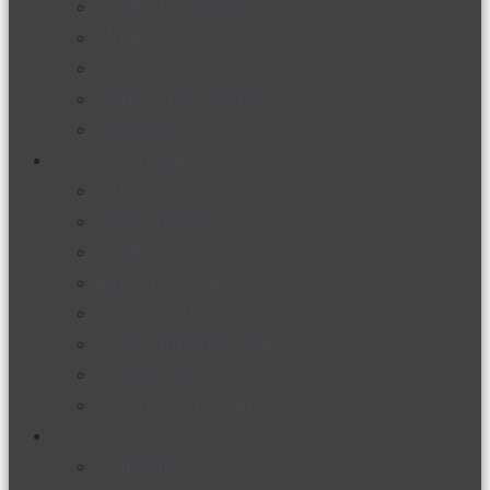
Productos nuevos
Moda
Cultura
Hogar y tecnología
Limpieza
Cocina con sabor
Entradas y sopas
Platos fuertes
Postres
Bebidas y licores
Cocina ecuatoriana
Cocina internacional
Cocine con
Expertos en cocina
Noticias
Ambiente