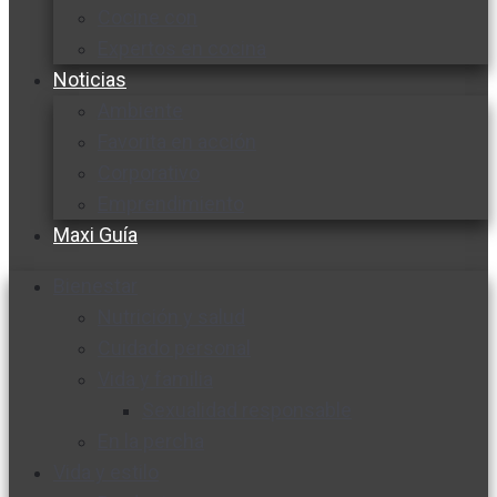
Cocine con
Expertos en cocina
Noticias
Ambiente
Favorita en acción
Corporativo
Emprendimiento
Maxi Guía
Bienestar
Nutrición y salud
Cuidado personal
Vida y familia
Sexualidad responsable
En la percha
Vida y estilo