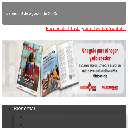
Ir
al
sábado 8 de agosto de 2026
contenido
Facebook-f
Instagram
Twitter
Youtube
Bienestar
Nutrición y salud
Cuidado personal