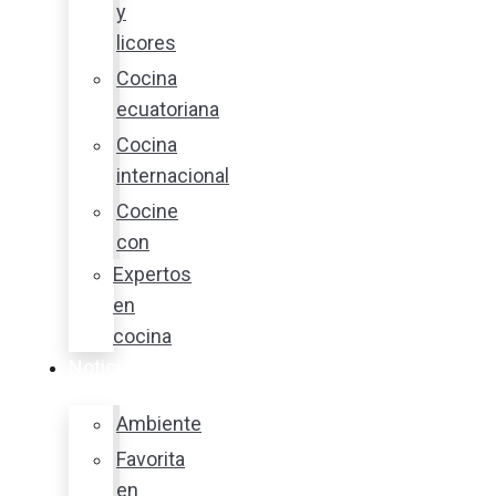
y
licores
Cocina
ecuatoriana
Cocina
internacional
Cocine
con
Expertos
en
cocina
Noticias
Ambiente
Favorita
en