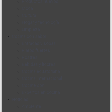
Productos nuevos
Moda
Cultura
Hogar y tecnología
Limpieza
Cocina con sabor
Entradas y sopas
Platos fuertes
Postres
Bebidas y licores
Cocina ecuatoriana
Cocina internacional
Cocine con
Expertos en cocina
Noticias
Ambiente