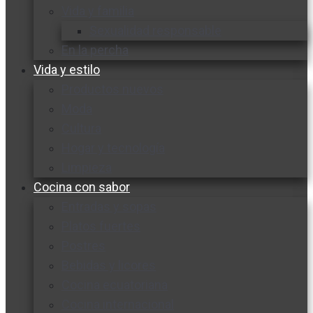
Vida y familia
Sexualidad responsable
En la percha
Vida y estilo
Productos nuevos
Moda
Cultura
Hogar y tecnología
Limpieza
Cocina con sabor
Entradas y sopas
Platos fuertes
Postres
Bebidas y licores
Cocina ecuatoriana
Cocina internacional