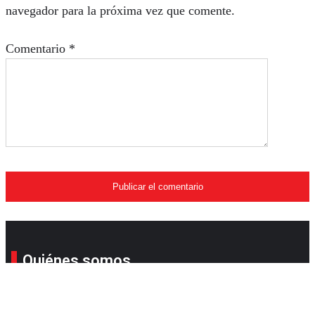
navegador para la próxima vez que comente.
Comentario
*
Quiénes somos
Su revista online favorita. Compañera, consejera y
llena de sorpresas para que simplifique su estilo de