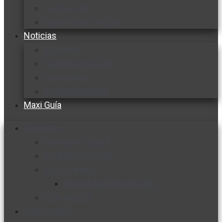
Cocine con
Expertos en cocina
Noticias
Ambiente
Favorita en acción
Corporativo
Emprendimiento
Maxi Guía
Bienestar
Nutrición y salud
Cuidado personal
Vida y familia
Sexualidad responsable
En la percha
Vida y estilo