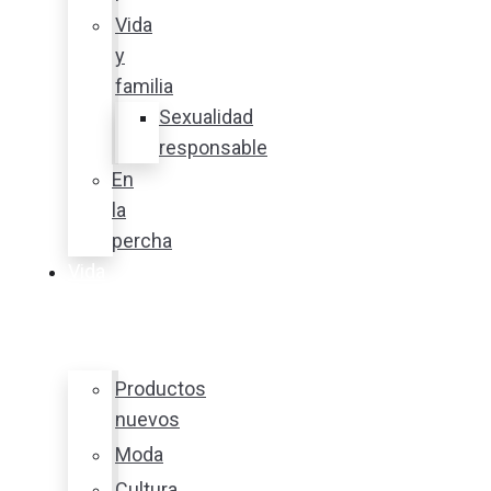
Vida
y
familia
Sexualidad
responsable
En
la
percha
Vida
y
estilo
Productos
nuevos
Moda
Cultura