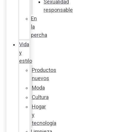
Sexualidad
responsable
En
la
percha
Vida
y
estilo
Productos
nuevos
Moda
Cultura
Hogar
y
tecnología
Limpieza