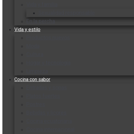
Vida y familia
Sexualidad responsable
En la percha
Vida y estilo
Productos nuevos
Moda
Cultura
Hogar y tecnología
Limpieza
Cocina con sabor
Entradas y sopas
Platos fuertes
Postres
Bebidas y licores
Cocina ecuatoriana
Cocina internacional