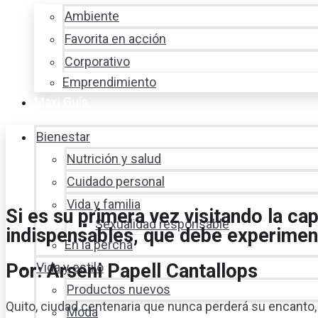
Ambiente
Favorita en acción
Corporativo
Emprendimiento
Maxi Guía
Bienestar
Nutrición y salud
Cuidado personal
Vida y familia
Si es su primera vez visitando la cap
Sexualidad responsable
indispensables, que debe experiment
En la percha
Por: Arseni Papell Cantallops
Vida y estilo
Productos nuevos
Quito, ciudad centenaria que nunca perderá su encanto, 
Moda