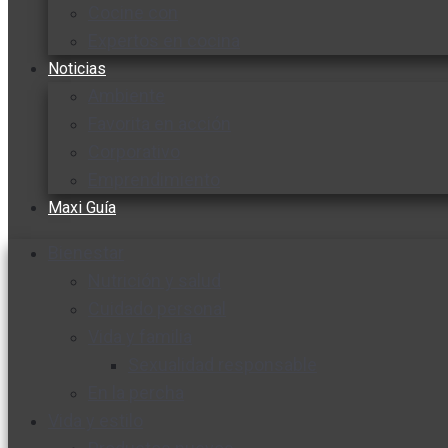
Cocine con
Expertos en cocina
Noticias
Ambiente
Favorita en acción
Corporativo
Emprendimiento
Maxi Guía
Bienestar
Nutrición y salud
Cuidado personal
Vida y familia
Sexualidad responsable
En la percha
Vida y estilo