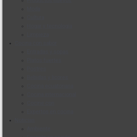
Productos nuevos
Moda
Cultura
Hogar y tecnología
Limpieza
Cocina con sabor
Entradas y sopas
Platos fuertes
Postres
Bebidas y licores
Cocina ecuatoriana
Cocina internacional
Cocine con
Expertos en cocina
Noticias
Ambiente