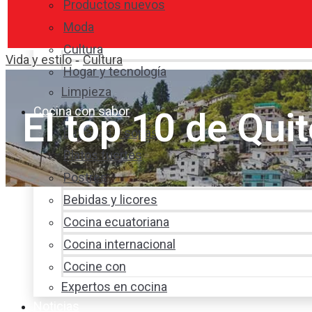
Productos nuevos
Moda
Cultura
Vida y estilo
Cultura
-
Hogar y tecnología
Limpieza
Cocina con sabor
El top 10 de Qui
Entradas y sopas
Platos fuertes
Postres
Bebidas y licores
Cocina ecuatoriana
Cocina internacional
Cocine con
Expertos en cocina
Noticias