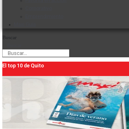
Favorita en acción
Corporativo
Emprendimiento
Maxi Guía
Buscar
Buscar
El top 10 de Quito