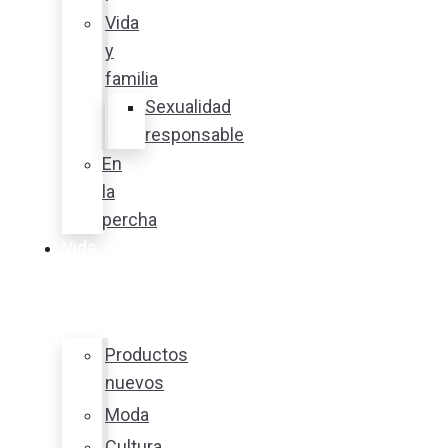
Vida
y
familia
Sexualidad
responsable
En
la
percha
Vida
y
estilo
Productos
nuevos
Moda
Cultura