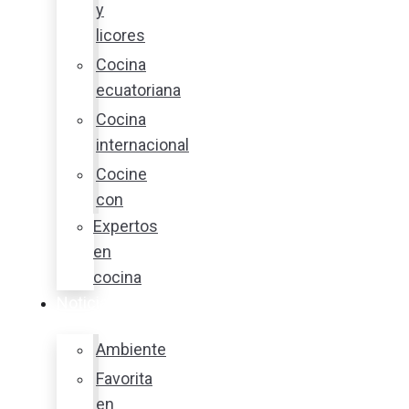
y
licores
Cocina
ecuatoriana
Cocina
internacional
Cocine
con
Expertos
en
cocina
Noticias
Ambiente
Favorita
en