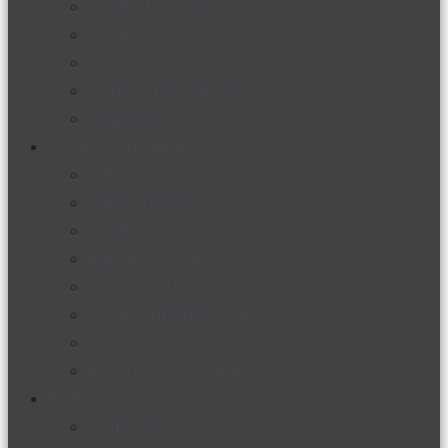
Productos nuevos
Moda
Cultura
Hogar y tecnología
Limpieza
Cocina con sabor
Entradas y sopas
Platos fuertes
Postres
Bebidas y licores
Cocina ecuatoriana
Cocina internacional
Cocine con
Expertos en cocina
Noticias
Ambiente