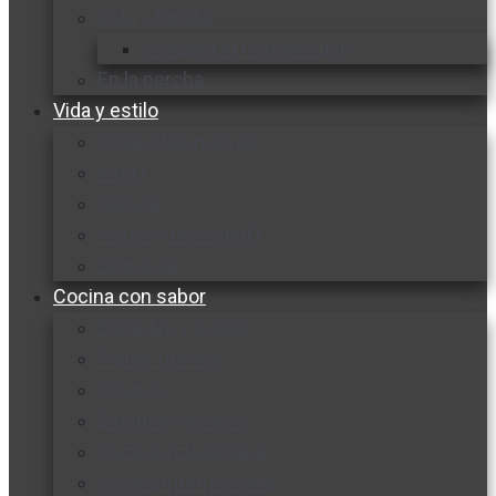
Vida y familia
Sexualidad responsable
En la percha
Vida y estilo
Productos nuevos
Moda
Cultura
Hogar y tecnología
Limpieza
Cocina con sabor
Entradas y sopas
Platos fuertes
Postres
Bebidas y licores
Cocina ecuatoriana
Cocina internacional