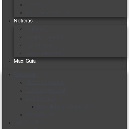
Cocine con
Expertos en cocina
Noticias
Ambiente
Favorita en acción
Corporativo
Emprendimiento
Maxi Guía
Bienestar
Nutrición y salud
Cuidado personal
Vida y familia
Sexualidad responsable
En la percha
Vida y estilo