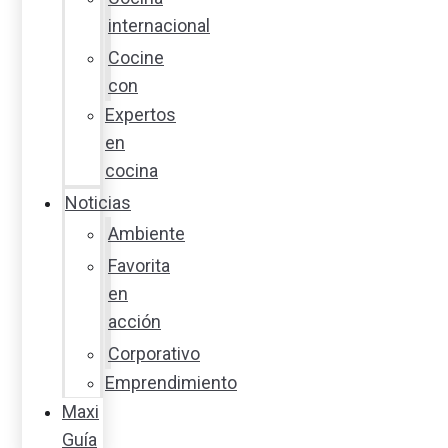
internacional
Cocine
con
Expertos
en
cocina
Noticias
Ambiente
Favorita
en
acción
Corporativo
Emprendimiento
Maxi
Guía