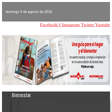
Ir
al
domingo 9 de agosto de 2026
contenido
Facebook-f
Instagram
Twitter
Youtube
Bienestar
Nutrición y salud
Cuidado personal