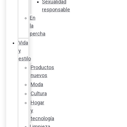
Sexualidad
responsable
En
la
percha
Vida
y
estilo
Productos
nuevos
Moda
Cultura
Hogar
y
tecnología
Limpieza