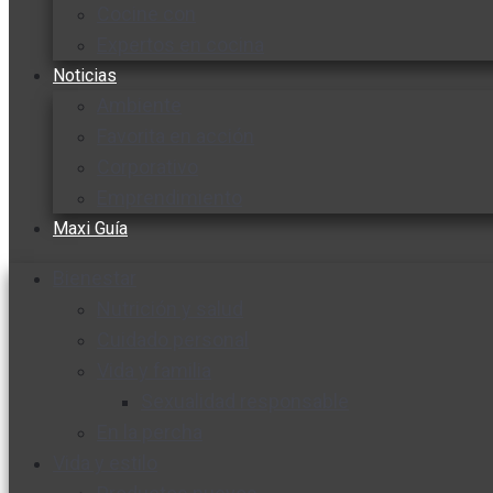
Cocine con
Expertos en cocina
Noticias
Ambiente
Favorita en acción
Corporativo
Emprendimiento
Maxi Guía
Bienestar
Nutrición y salud
Cuidado personal
Vida y familia
Sexualidad responsable
En la percha
Vida y estilo