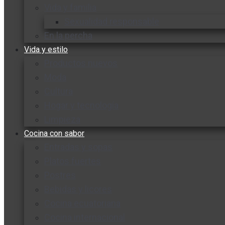
Vida y familia
Sexualidad responsable
En la percha
Vida y estilo
Productos nuevos
Moda
Cultura
Hogar y tecnología
Limpieza
Cocina con sabor
Entradas y sopas
Platos fuertes
Postres
Bebidas y licores
Cocina ecuatoriana
Cocina internacional