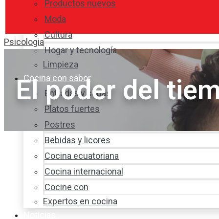
Productos nuevos
Moda
Cultura
Psicologia
Hogar y tecnología
Limpieza
Cocina con sabor
El poder del tie
Entradas y sopas
Platos fuertes
Postres
Bebidas y licores
Cocina ecuatoriana
Cocina internacional
Cocine con
Expertos en cocina
Noticias