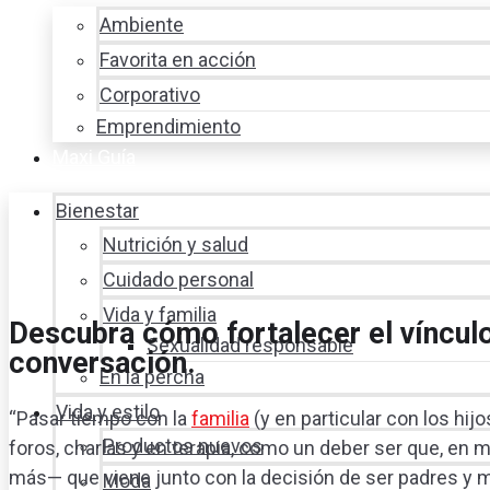
Ambiente
Favorita en acción
Corporativo
Emprendimiento
Maxi Guía
Bienestar
Nutrición y salud
Cuidado personal
Vida y familia
Descubra cómo fortalecer el vínculo
Sexualidad responsable
conversación.
En la percha
Vida y estilo
“Pasar tiempo con la
familia
(y en particular con los hij
Productos nuevos
foros, charlas y en terapia, como un deber ser que, en
más— que viene junto con la decisión de ser padres y 
Moda