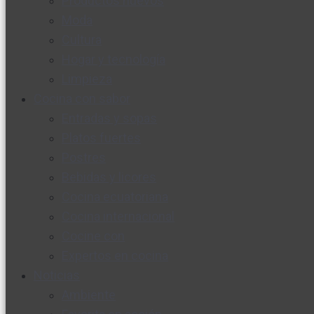
Productos nuevos
Moda
Cultura
Hogar y tecnología
Limpieza
Cocina con sabor
Entradas y sopas
Platos fuertes
Postres
Bebidas y licores
Cocina ecuatoriana
Cocina internacional
Cocine con
Expertos en cocina
Noticias
Ambiente