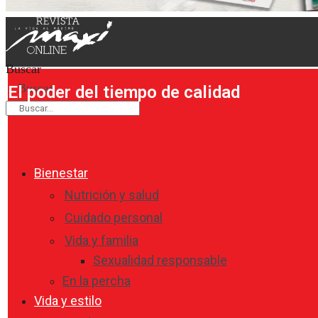
Buscar
Buscar
El poder del tiempo de calidad
Bienestar
Nutrición y salud
Cuidado personal
Vida y familia
Sexualidad responsable
En la percha
Vida y estilo