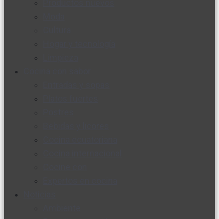
Productos nuevos
Moda
Cultura
Hogar y tecnología
Limpieza
Cocina con sabor
Entradas y sopas
Platos fuertes
Postres
Bebidas y licores
Cocina ecuatoriana
Cocina internacional
Cocine con
Expertos en cocina
Noticias
Ambiente