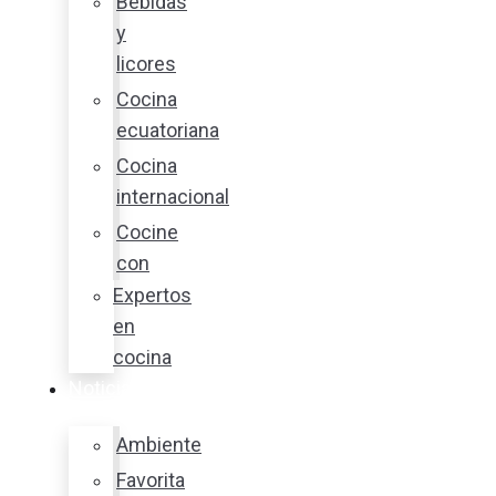
Bebidas
y
licores
Cocina
ecuatoriana
Cocina
internacional
Cocine
con
Expertos
en
cocina
Noticias
Ambiente
Favorita