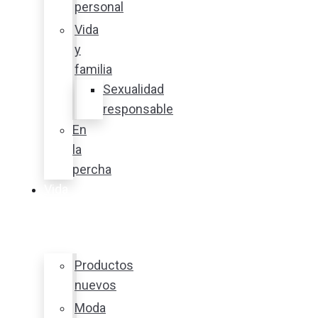
personal
Vida
y
familia
Sexualidad
responsable
En
la
percha
Vida
y
estilo
Productos
nuevos
Moda