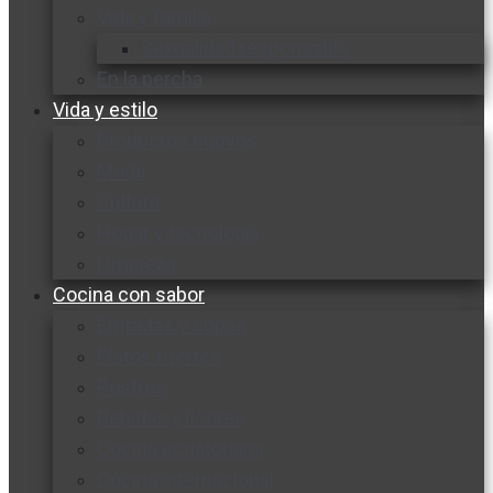
Vida y familia
Sexualidad responsable
En la percha
Vida y estilo
Productos nuevos
Moda
Cultura
Hogar y tecnología
Limpieza
Cocina con sabor
Entradas y sopas
Platos fuertes
Postres
Bebidas y licores
Cocina ecuatoriana
Cocina internacional