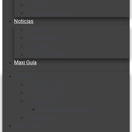
Cocine con
Expertos en cocina
Noticias
Ambiente
Favorita en acción
Corporativo
Emprendimiento
Maxi Guía
Bienestar
Nutrición y salud
Cuidado personal
Vida y familia
Sexualidad responsable
En la percha
Vida y estilo