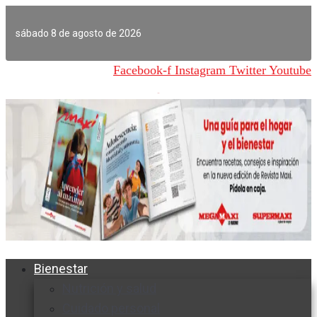
Ir
al
sábado 8 de agosto de 2026
contenido
Facebook-f
Instagram
Twitter
Youtube
Bienestar
Nutrición y salud
Cuidado personal