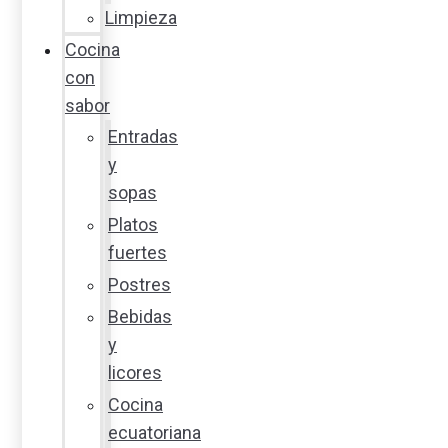
Limpieza
Cocina
con
sabor
Entradas
y
sopas
Platos
fuertes
Postres
Bebidas
y
licores
Cocina
ecuatoriana