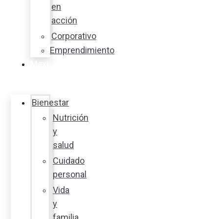
en
acción
Corporativo
Emprendimiento
Maxi
Guía
Bienestar
Nutrición
y
salud
Cuidado
personal
Vida
y
familia