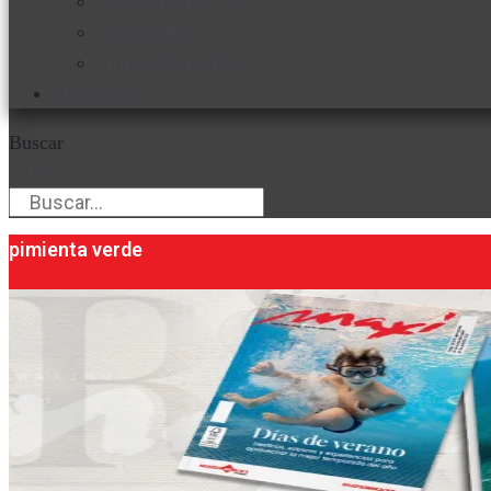
Favorita en acción
Corporativo
Emprendimiento
Maxi Guía
Buscar
Buscar
pimienta verde