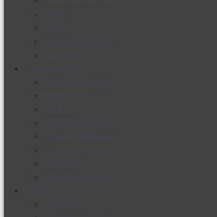
Productos nuevos
Moda
Cultura
Hogar y tecnología
Limpieza
Cocina con sabor
Entradas y sopas
Platos fuertes
Postres
Bebidas y licores
Cocina ecuatoriana
Cocina internacional
Cocine con
Expertos en cocina
Noticias
Ambiente