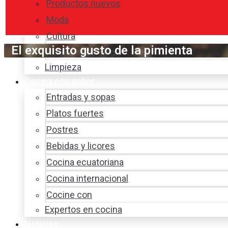
Productos nuevos
Moda
Cultura
El exquisito gusto de la pimienta
Hogar y tecnología
Limpieza
Cocina con sabor
Entradas y sopas
Platos fuertes
Postres
Bebidas y licores
Cocina ecuatoriana
Cocina internacional
Cocine con
Expertos en cocina
Noticias