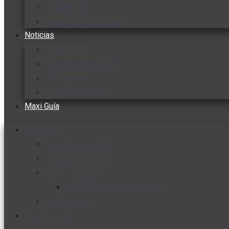
Cocine con
Expertos en cocina
Noticias
Ambiente
Favorita en acción
Corporativo
Emprendimiento
Maxi Guía
Bienestar
Nutrición y salud
Cuidado personal
Vida y familia
Sexualidad responsable
En la percha
Vida y estilo