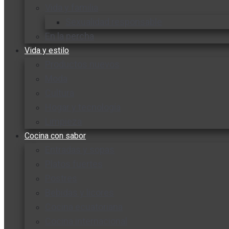
Vida y familia
Sexualidad responsable
En la percha
Vida y estilo
Productos nuevos
Moda
Cultura
Hogar y tecnología
Limpieza
Cocina con sabor
Entradas y sopas
Platos fuertes
Postres
Bebidas y licores
Cocina ecuatoriana
Cocina internacional