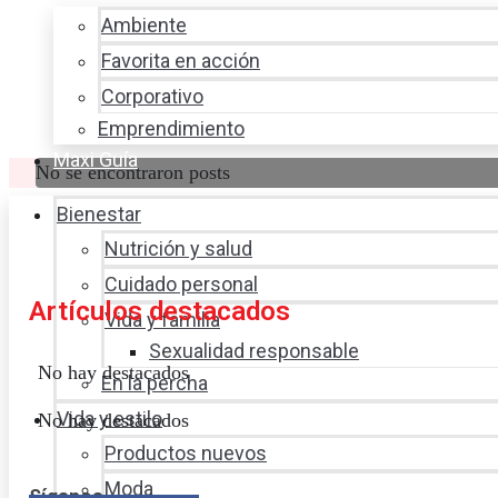
Ambiente
Favorita en acción
Corporativo
Emprendimiento
Maxi Guía
No se encontraron posts
Bienestar
Nutrición y salud
Cuidado personal
Artículos destacados
Vida y familia
Sexualidad responsable
No hay destacados
En la percha
Vida y estilo
No hay destacados
Productos nuevos
Moda
Síganos