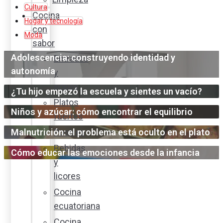
Cultura
Cocina
Hogar y tecnología
con
Moda
sabor
Adolescencia: construyendo identidad y
Entradas
autonomía
y
sopas
¿Tu hijo empezó la escuela y sientes un vacío?
Platos
Niños y azúcar: cómo encontrar el equilibrio
fuertes
Malnutrición: el problema está oculto en el plato
Postres
Bebidas
Cómo educar las emociones desde la infancia
y
licores
Cocina
ecuatoriana
Cocina