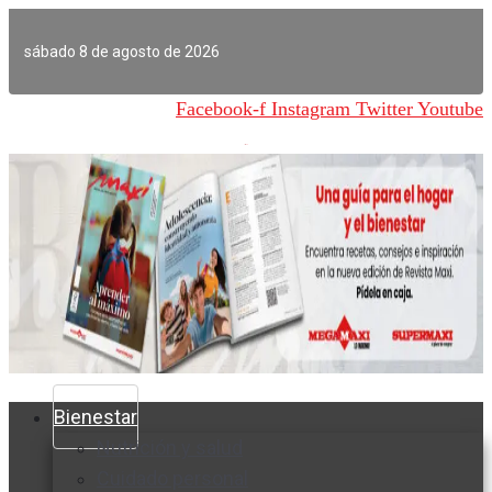
Ir
al
sábado 8 de agosto de 2026
contenido
Facebook-f
Instagram
Twitter
Youtube
Bienestar
Nutrición y salud
Cuidado personal