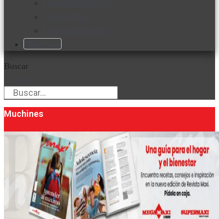
Favorita en acción
Corporativo
Emprendimiento
Maxi Guía
Buscar
Buscar
Muchines