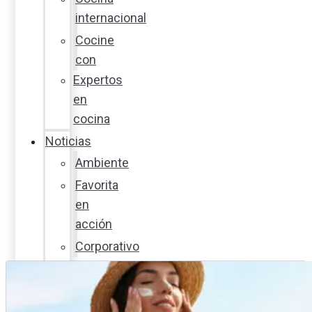
internacional
Cocine
con
Expertos
en
cocina
Noticias
Ambiente
Favorita
en
acción
Corporativo
Emprendimiento
Maxi
Guía