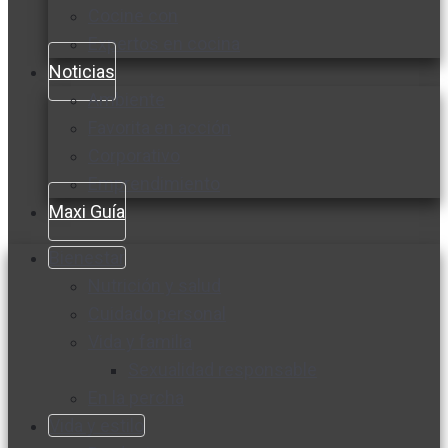
Cocine con
Expertos en cocina
Noticias
Ambiente
Favorita en acción
Corporativo
Emprendimiento
Maxi Guía
Bienestar
Nutrición y salud
Cuidado personal
Vida y familia
Sexualidad responsable
En la percha
Vida y estilo