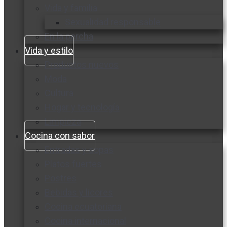
Vida y familia
Sexualidad responsable
En la percha
Vida y estilo
Productos nuevos
Moda
Cultura
Hogar y tecnología
Limpieza
Cocina con sabor
Entradas y sopas
Platos fuertes
Postres
Bebidas y licores
Cocina ecuatoriana
Cocina internacional