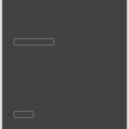
Productos nuevos
Moda
Cultura
Hogar y tecnología
Limpieza
Cocina con sabor
Entradas y sopas
Platos fuertes
Postres
Bebidas y licores
Cocina ecuatoriana
Cocina internacional
Cocine con
Expertos en cocina
Noticias
Ambiente