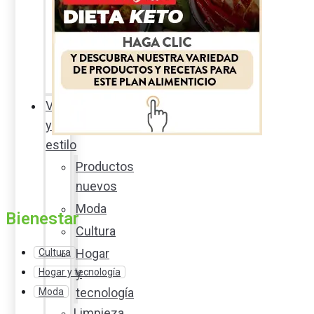
Sexualidad
responsable
En
la
percha
Vida
y
estilo
Productos
nuevos
Moda
Bienestar
Cultura
Hogar
Cultura
y
Hogar y tecnología
tecnología
Moda
Limpieza