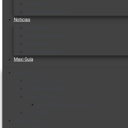
Cocine con
Expertos en cocina
Noticias
Ambiente
Favorita en acción
Corporativo
Emprendimiento
Maxi Guía
Bienestar
Nutrición y salud
Cuidado personal
Vida y familia
Sexualidad responsable
En la percha
Vida y estilo