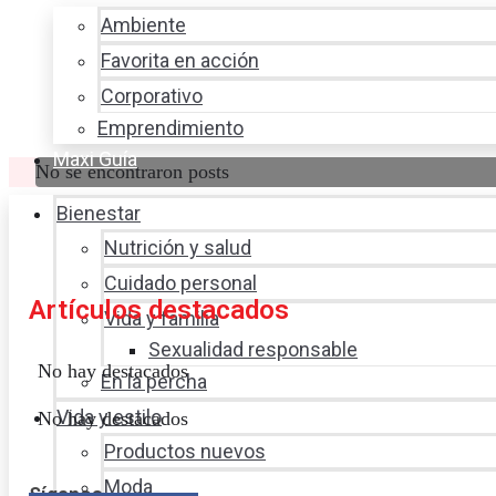
Ambiente
Favorita en acción
Corporativo
Emprendimiento
Maxi Guía
No se encontraron posts
Bienestar
Nutrición y salud
Cuidado personal
Artículos destacados
Vida y familia
Sexualidad responsable
No hay destacados
En la percha
Vida y estilo
No hay destacados
Productos nuevos
Moda
Síganos