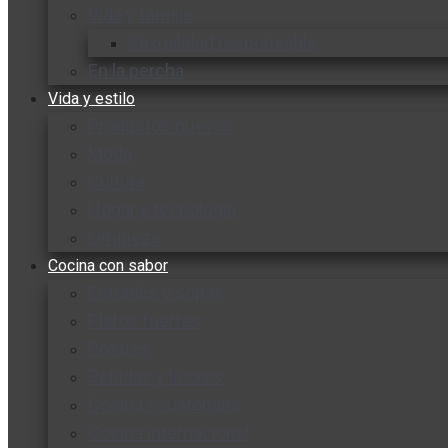
Vida y familia
Sexualidad responsable
En la percha
Vida y estilo
Productos nuevos
Moda
Cultura
Hogar y tecnología
Limpieza
Cocina con sabor
Entradas y sopas
Platos fuertes
Postres
Bebidas y licores
Cocina ecuatoriana
Cocina internacional