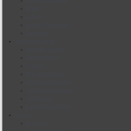
Productos nuevos
Moda
Cultura
Hogar y tecnología
Limpieza
Cocina con sabor
Entradas y sopas
Platos fuertes
Postres
Bebidas y licores
Cocina ecuatoriana
Cocina internacional
Cocine con
Expertos en cocina
Noticias
Ambiente