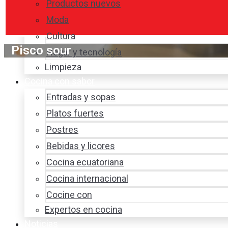
Productos nuevos
Moda
Cultura
Pisco sour
Hogar y tecnología
Limpieza
Cocina con sabor
Entradas y sopas
Platos fuertes
Postres
Bebidas y licores
Cocina ecuatoriana
Cocina internacional
Cocine con
Expertos en cocina
Noticias