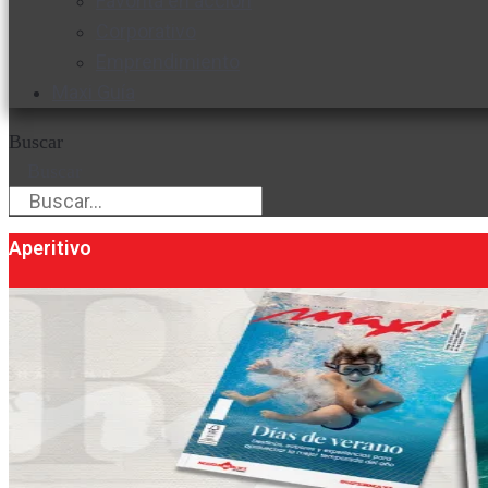
Favorita en acción
Corporativo
Emprendimiento
Maxi Guía
Buscar
Buscar
Aperitivo