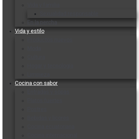
Vida y familia
Sexualidad responsable
En la percha
Vida y estilo
Productos nuevos
Moda
Cultura
Hogar y tecnología
Limpieza
Cocina con sabor
Entradas y sopas
Platos fuertes
Postres
Bebidas y licores
Cocina ecuatoriana
Cocina internacional