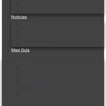
Cocine con
Expertos en cocina
Noticias
Ambiente
Favorita en acción
Corporativo
Emprendimiento
Maxi Guía
Bienestar
Nutrición y salud
Cuidado personal
Vida y familia
Sexualidad responsable
En la percha
Vida y estilo