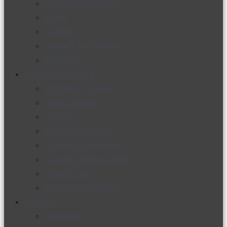
Productos nuevos
Moda
Cultura
Hogar y tecnología
Limpieza
Cocina con sabor
Entradas y sopas
Platos fuertes
Postres
Bebidas y licores
Cocina ecuatoriana
Cocina internacional
Cocine con
Expertos en cocina
Noticias
Ambiente