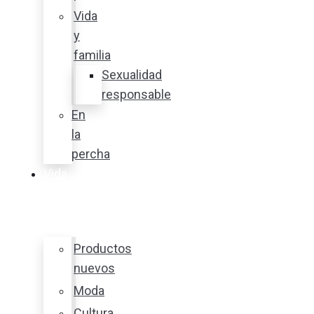
Vida
y
familia
Sexualidad
responsable
En
la
percha
Vida
y
estilo
Productos
nuevos
Moda
Cultura