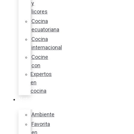
y
licores
Cocina
ecuatoriana
Cocina
internacional
Cocine
con
Expertos
en
cocina
Noticias
Ambiente
Favorita
en