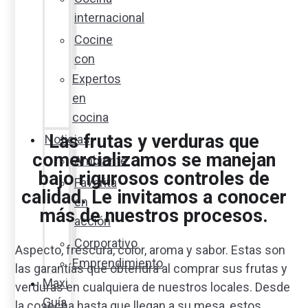
internacional
Cocine
con
Expertos
en
cocina
Las frutas y verduras que
Noticias
comercializamos se manejan
Ambiente
bajo rigurosos controles de
Favorita
calidad. Le invitamos a conocer
en
más de nuestros procesos.
acción
Corporativo
Aspecto, frescura, color, aroma y sabor. Estas son
Emprendimiento
las garantías que obtendrá al comprar sus frutas y
Maxi
verduras en cualquiera de nuestros locales. Desde
Guía
la cosecha hasta que llegan a su mesa, estos