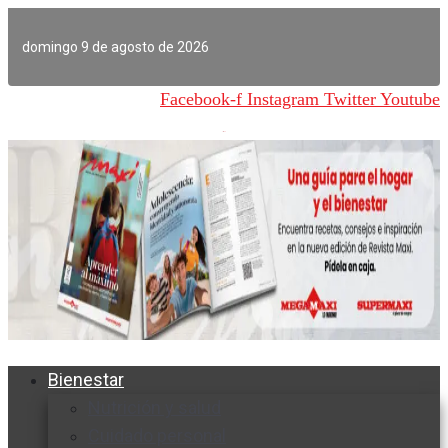
Ir
al
domingo 9 de agosto de 2026
contenido
Facebook-f
Instagram
Twitter
Youtube
Bienestar
Nutrición y salud
Cuidado personal