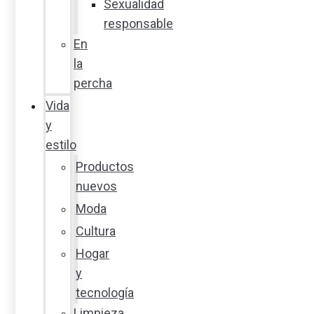
Sexualidad
responsable
En
la
percha
Vida
y
estilo
Productos
nuevos
Moda
Cultura
Hogar
y
tecnología
Limpieza