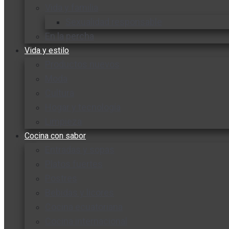
Vida y familia
Sexualidad responsable
En la percha
Vida y estilo
Productos nuevos
Moda
Cultura
Hogar y tecnología
Limpieza
Cocina con sabor
Entradas y sopas
Platos fuertes
Postres
Bebidas y licores
Cocina ecuatoriana
Cocina internacional