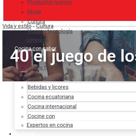
Productos nuevos
Moda
Cultura
Vida y estilo
Cultura
-
Hogar y tecnología
Limpieza
Cocina con sabor
40 el juego de l
Entradas y sopas
Platos fuertes
Postres
Bebidas y licores
Cocina ecuatoriana
Cocina internacional
Cocine con
Expertos en cocina
Noticias