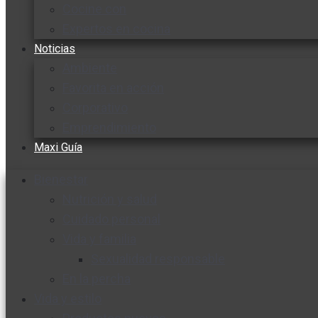
Cocine con
Expertos en cocina
Noticias
Ambiente
Favorita en acción
Corporativo
Emprendimiento
Maxi Guía
Bienestar
Nutrición y salud
Cuidado personal
Vida y familia
Sexualidad responsable
En la percha
Vida y estilo