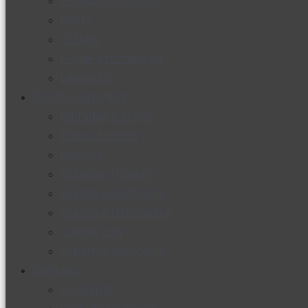
Productos nuevos
Moda
Cultura
Hogar y tecnología
Limpieza
Cocina con sabor
Entradas y sopas
Platos fuertes
Postres
Bebidas y licores
Cocina ecuatoriana
Cocina internacional
Cocine con
Expertos en cocina
Noticias
Ambiente