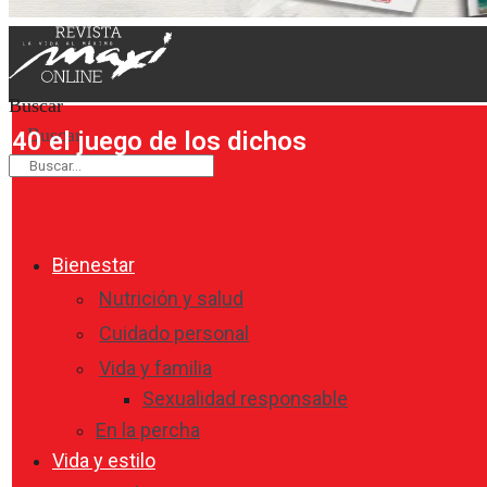
Buscar
Buscar
40 el juego de los dichos
Bienestar
Nutrición y salud
Cuidado personal
Vida y familia
Sexualidad responsable
En la percha
Vida y estilo