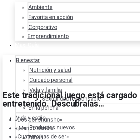
Ambiente
Favorita en acción
Corporativo
Emprendimiento
Maxi Guía
Bienestar
Nutrición y salud
Cuidado personal
Vida y familia
Este tradicional juego está cargado
Sexualidad responsable
entretenido. Descúbralas…
En la percha
Vida y estilo
«Dos por shunsho»
Productos nuevos
«¡Marido tiene!»
«Cuatrero has de ser»
Moda