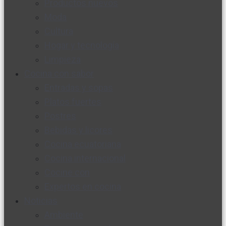
Productos nuevos
Moda
Cultura
Hogar y tecnología
Limpieza
Cocina con sabor
Entradas y sopas
Platos fuertes
Postres
Bebidas y licores
Cocina ecuatoriana
Cocina internacional
Cocine con
Expertos en cocina
Noticias
Ambiente