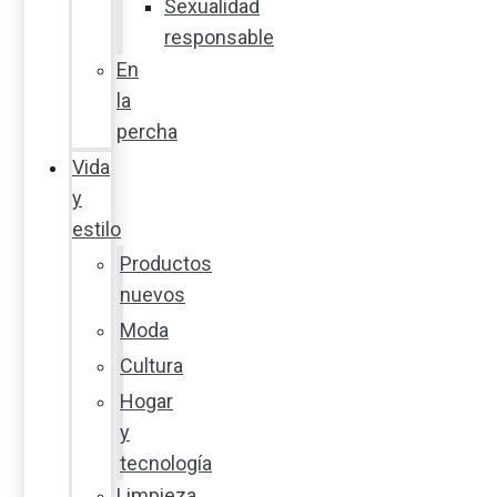
Sexualidad
responsable
En
la
percha
Vida
y
estilo
Productos
nuevos
Moda
Cultura
Hogar
y
tecnología
Limpieza