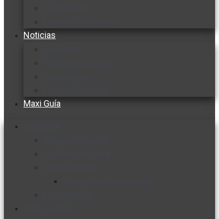
Cocine con
Expertos en cocina
Noticias
Ambiente
Favorita en acción
Corporativo
Emprendimiento
Maxi Guía
Bienestar
Nutrición y salud
Cuidado personal
Vida y familia
Sexualidad responsable
En la percha
Vida y estilo