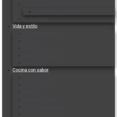
Vida y familia
Sexualidad responsable
En la percha
Vida y estilo
Productos nuevos
Moda
Cultura
Hogar y tecnología
Limpieza
Cocina con sabor
Entradas y sopas
Platos fuertes
Postres
Bebidas y licores
Cocina ecuatoriana
Cocina internacional