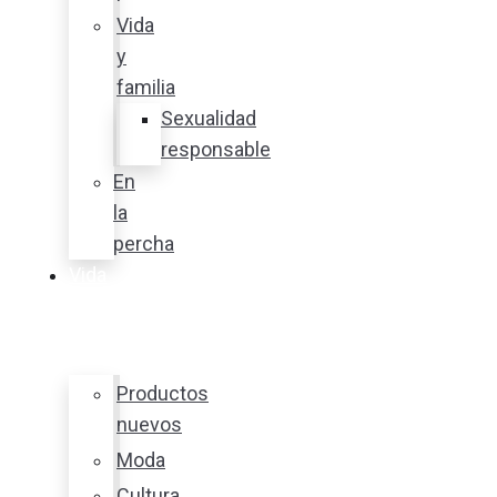
Vida
y
familia
Sexualidad
responsable
En
la
percha
Vida
y
estilo
Productos
nuevos
Moda
Cultura