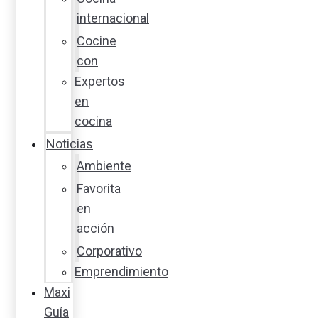
internacional
Cocine
con
Expertos
en
cocina
Noticias
Ambiente
Favorita
en
acción
Corporativo
Emprendimiento
Maxi
Guía