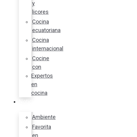
y
licores
Cocina
ecuatoriana
Cocina
internacional
Cocine
con
Expertos
en
cocina
Noticias
Ambiente
Favorita
en