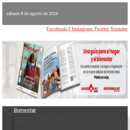
Ir
al
sábado 8 de agosto de 2026
contenido
Facebook-f
Instagram
Twitter
Youtube
Bienestar
Nutrición y salud
Cuidado personal