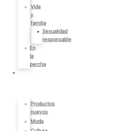
Vida
y
familia
Sexualidad
responsable
En
la
percha
Vida
y
estilo
Productos
nuevos
Moda
Cultura