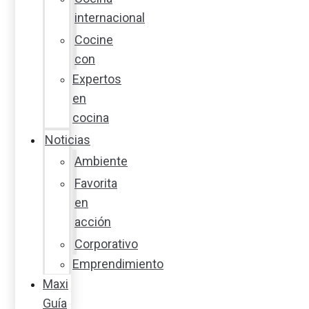
internacional
Cocine
con
Expertos
en
cocina
Noticias
Ambiente
Favorita
en
acción
Corporativo
Emprendimiento
Maxi
Guía