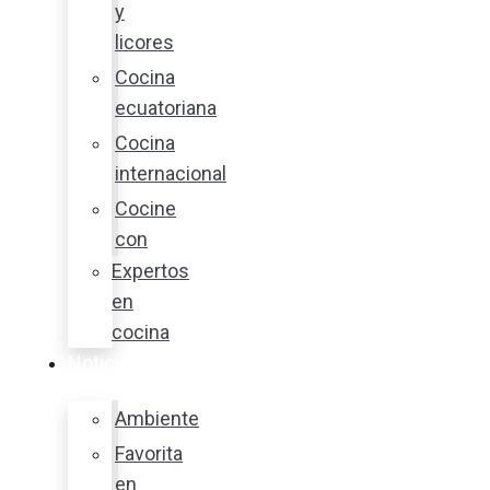
y
licores
Cocina
ecuatoriana
Cocina
internacional
Cocine
con
Expertos
en
cocina
Noticias
Ambiente
Favorita
en