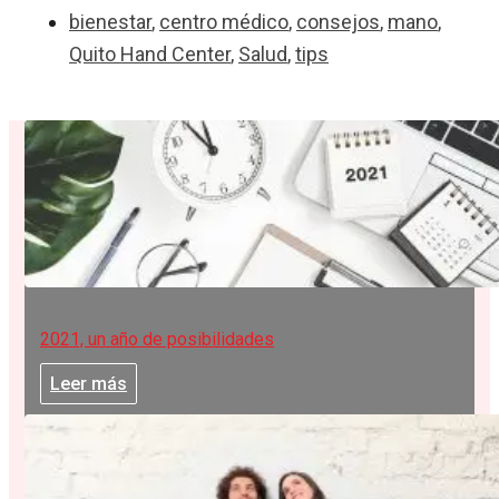
bienestar
,
centro médico
,
consejos
,
mano
,
Quito Hand Center
,
Salud
,
tips
2021, un año de posibilidades
Leer más