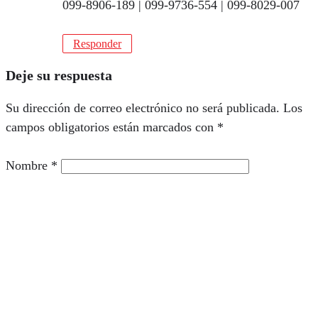
099-8906-189 | 099-9736-554 | 099-8029-007
Responder
Deje su respuesta
Su dirección de correo electrónico no será publicada.
Los
campos obligatorios están marcados con
*
Nombre
*
Su dirección de correo electrónico
*
Guarde mi nombre y correo electrónico en este
navegador para la próxima vez que comente.