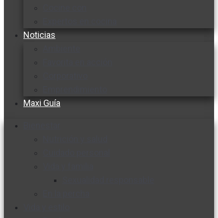
Cocine con
Expertos en cocina
Noticias
Ambiente
Favorita en acción
Corporativo
Emprendimiento
Maxi Guía
Bienestar
Nutrición y salud
Cuidado personal
Vida y familia
Sexualidad responsable
En la percha
Vida y estilo