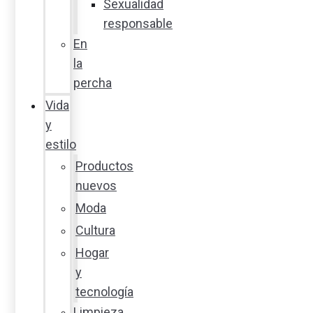
Sexualidad
responsable
En
la
percha
Vida
y
estilo
Productos
nuevos
Moda
Cultura
Hogar
y
tecnología
Limpieza