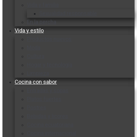
Vida y familia
Sexualidad responsable
En la percha
Vida y estilo
Productos nuevos
Moda
Cultura
Hogar y tecnología
Limpieza
Cocina con sabor
Entradas y sopas
Platos fuertes
Postres
Bebidas y licores
Cocina ecuatoriana
Cocina internacional