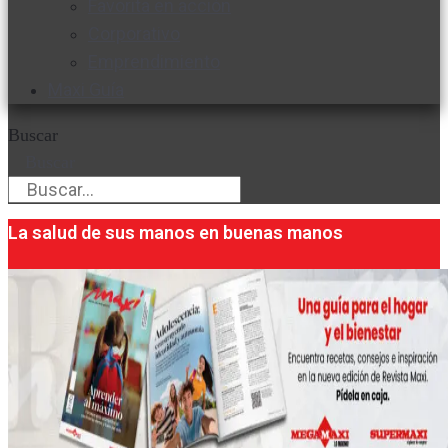
Favorita en acción
Corporativo
Emprendimiento
Maxi Guía
Buscar
Buscar
La salud de sus manos en buenas manos