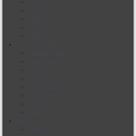
Productos nuevos
Moda
Cultura
Hogar y tecnología
Limpieza
Cocina con sabor
Entradas y sopas
Platos fuertes
Postres
Bebidas y licores
Cocina ecuatoriana
Cocina internacional
Cocine con
Expertos en cocina
Noticias
Ambiente