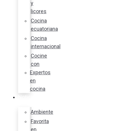
y
licores
Cocina
ecuatoriana
Cocina
internacional
Cocine
con
Expertos
en
cocina
Noticias
Ambiente
Favorita
en