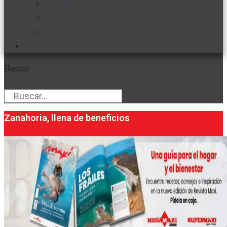
Favorita en acción
Corporativo
Emprendimiento
Maxi Guía
Buscar
Buscar
Zanahoria, llena de beneficios