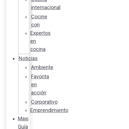
internacional
Cocine
con
Expertos
en
cocina
Noticias
Ambiente
Favorita
en
acción
Corporativo
Emprendimiento
Maxi
Guía