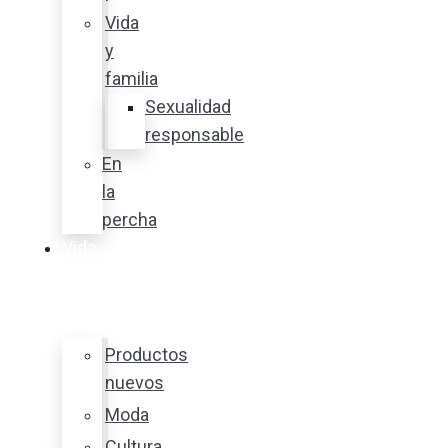
Vida
y
familia
Sexualidad
responsable
En
la
percha
Vida
y
estilo
Productos
nuevos
Moda
Cultura