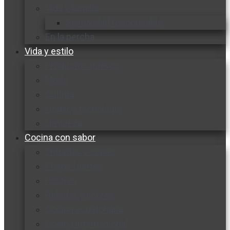
Vida y familia
Sexualidad responsable
En la percha
Vida y estilo
Productos nuevos
Moda
Cultura
Hogar y tecnología
Limpieza
Cocina con sabor
Entradas y sopas
Platos fuertes
Postres
Bebidas y licores
Cocina ecuatoriana
Cocina internacional