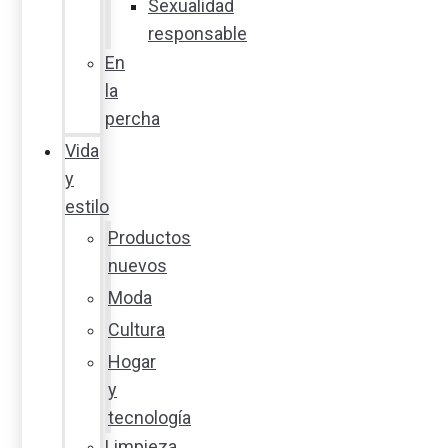
Sexualidad
responsable
En
la
percha
Vida
y
estilo
Productos
nuevos
Moda
Cultura
Hogar
y
tecnología
Limpieza