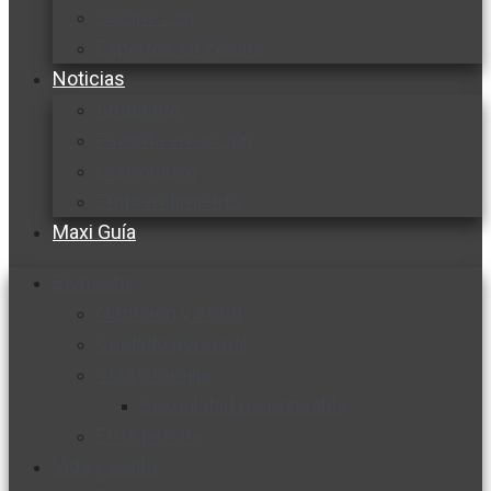
Cocine con
Expertos en cocina
Noticias
Ambiente
Favorita en acción
Corporativo
Emprendimiento
Maxi Guía
Bienestar
Nutrición y salud
Cuidado personal
Vida y familia
Sexualidad responsable
En la percha
Vida y estilo