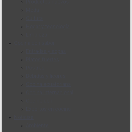
Productos nuevos
Moda
Cultura
Hogar y tecnología
Limpieza
Cocina con sabor
Entradas y sopas
Platos fuertes
Postres
Bebidas y licores
Cocina ecuatoriana
Cocina internacional
Cocine con
Expertos en cocina
Noticias
Ambiente