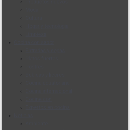
Productos nuevos
Moda
Cultura
Hogar y tecnología
Limpieza
Cocina con sabor
Entradas y sopas
Platos fuertes
Postres
Bebidas y licores
Cocina ecuatoriana
Cocina internacional
Cocine con
Expertos en cocina
Noticias
Ambiente