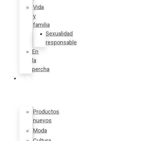
Vida
y
familia
Sexualidad
responsable
En
la
percha
Vida
y
estilo
Productos
nuevos
Moda
Cultura