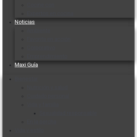
Cocine con
Expertos en cocina
Noticias
Ambiente
Favorita en acción
Corporativo
Emprendimiento
Maxi Guía
Bienestar
Nutrición y salud
Cuidado personal
Vida y familia
Sexualidad responsable
En la percha
Vida y estilo