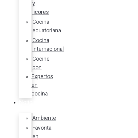
y
licores
Cocina
ecuatoriana
Cocina
internacional
Cocine
con
Expertos
en
cocina
Noticias
Ambiente
Favorita
en