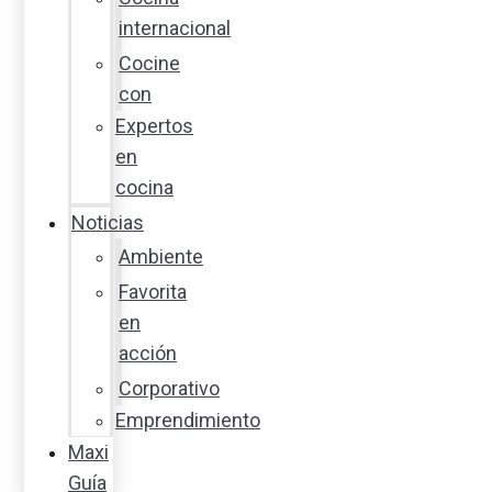
internacional
Cocine
con
Expertos
en
cocina
Noticias
Ambiente
Favorita
en
acción
Corporativo
Emprendimiento
Maxi
Guía