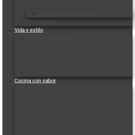
Vida y familia
Sexualidad responsable
En la percha
Vida y estilo
Productos nuevos
Moda
Cultura
Hogar y tecnología
Limpieza
Cocina con sabor
Entradas y sopas
Platos fuertes
Postres
Bebidas y licores
Cocina ecuatoriana
Cocina internacional