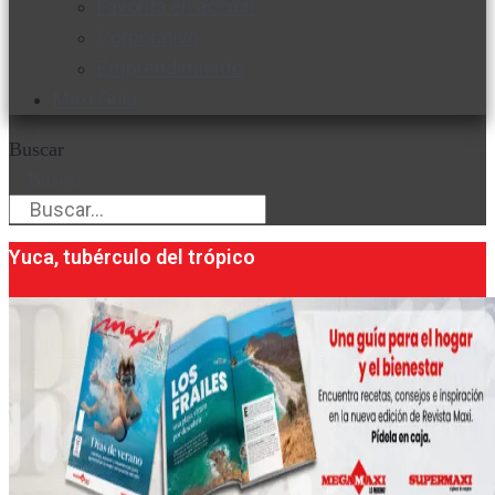
Favorita en acción
Corporativo
Emprendimiento
Maxi Guía
Buscar
Buscar
Yuca, tubérculo del trópico