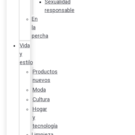
Sexualidad
responsable
En
la
percha
Vida
y
estilo
Productos
nuevos
Moda
Cultura
Hogar
y
tecnología
Limpieza