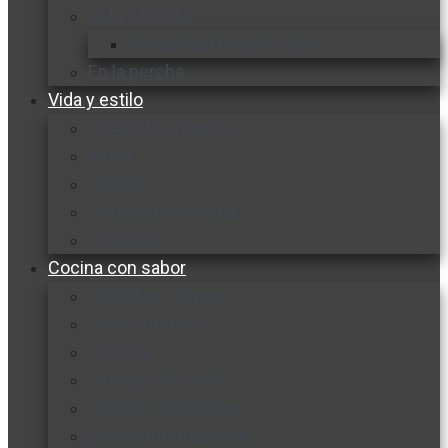
Vida y familia
Sexualidad responsable
En la percha
Vida y estilo
Productos nuevos
Moda
Cultura
Hogar y tecnología
Limpieza
Cocina con sabor
Entradas y sopas
Platos fuertes
Postres
Bebidas y licores
Cocina ecuatoriana
Cocina internacional