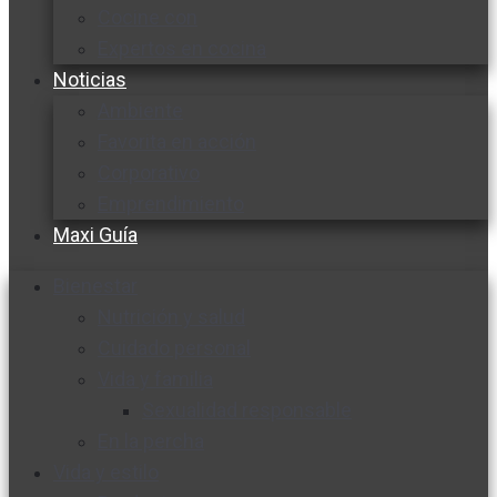
Cocine con
Expertos en cocina
Noticias
Ambiente
Favorita en acción
Corporativo
Emprendimiento
Maxi Guía
Bienestar
Nutrición y salud
Cuidado personal
Vida y familia
Sexualidad responsable
En la percha
Vida y estilo