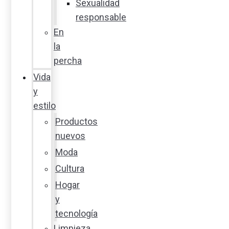
Sexualidad
responsable
En
la
percha
Vida
y
estilo
Productos
nuevos
Moda
Cultura
Hogar
y
tecnología
Limpieza