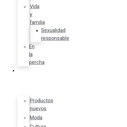
Vida
y
familia
Sexualidad
responsable
En
la
percha
Vida
y
estilo
Productos
nuevos
Moda
Cultura