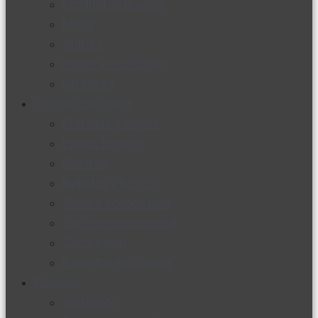
Productos nuevos
Moda
Cultura
Hogar y tecnología
Limpieza
Cocina con sabor
Entradas y sopas
Platos fuertes
Postres
Bebidas y licores
Cocina ecuatoriana
Cocina internacional
Cocine con
Expertos en cocina
Noticias
Ambiente