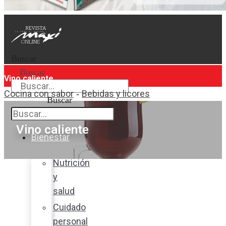
Buscar
Buscar
Vino caliente
Cocina con sabor
Bebidas y licores
-
Buscar
Vino caliente
Bienestar
Nutrición
y
salud
Cuidado
personal