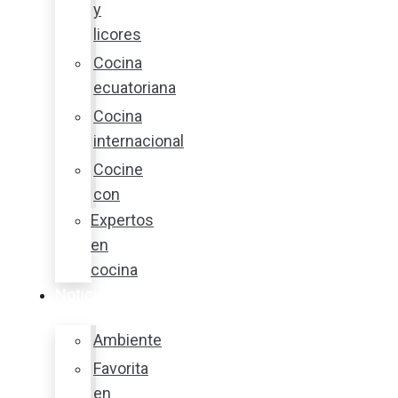
y
licores
Cocina
ecuatoriana
Cocina
internacional
Cocine
con
Expertos
en
cocina
Noticias
Ambiente
Favorita
en