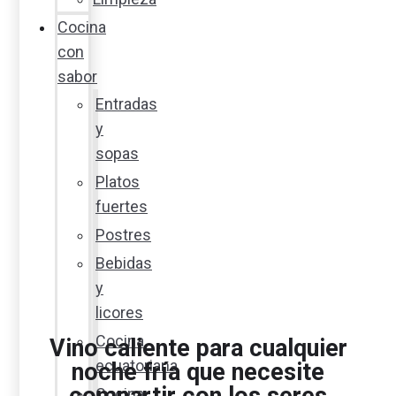
Cocina
con
sabor
Entradas
y
sopas
Platos
fuertes
Postres
Bebidas
y
licores
Cocina
Vino caliente para cualquier
ecuatoriana
noche fría que necesite
Cocina