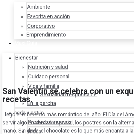
Ambiente
Favorita en acción
Corporativo
Emprendimiento
Maxi Guía
Bienestar
Nutrición y salud
Cuidado personal
Vida y familia
San Valentín se celebra con un exqu
Sexualidad responsable
recetas.
En la percha
Vida y estilo
Llegó el momento más romántico del año: El Día del Amor 
Productos nuevos
servir algo en verdad especial, los postres son la alterna
mano. Sin duda, el chocolate es lo que más encanta a la
Moda