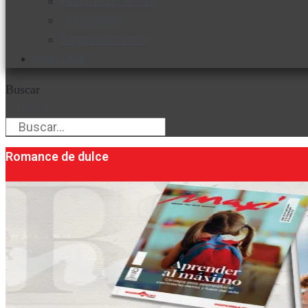
Favorita en acción
Corporativo
Emprendimiento
Maxi Guía
Buscar
Buscar
Romance de dulce