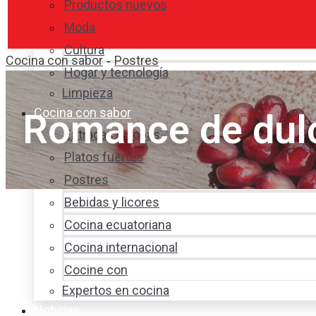
Productos nuevos
Moda
Cultura
Cocina con sabor
Postres
-
Hogar y tecnología
Limpieza
Cocina con sabor
Romance de du
Entradas y sopas
Platos fuertes
Postres
Bebidas y licores
Cocina ecuatoriana
Cocina internacional
Cocine con
Expertos en cocina
Noticias