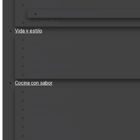
Vida y familia
Sexualidad responsable
En la percha
Vida y estilo
Productos nuevos
Moda
Cultura
Hogar y tecnología
Limpieza
Cocina con sabor
Entradas y sopas
Platos fuertes
Postres
Bebidas y licores
Cocina ecuatoriana
Cocina internacional