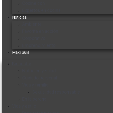
Cocine con
Expertos en cocina
Noticias
Ambiente
Favorita en acción
Corporativo
Emprendimiento
Maxi Guía
Bienestar
Nutrición y salud
Cuidado personal
Vida y familia
Sexualidad responsable
En la percha
Vida y estilo