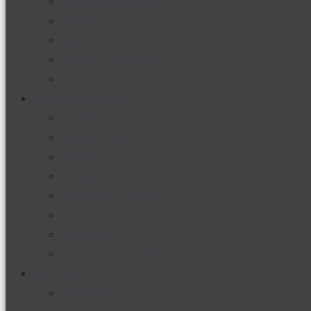
Productos nuevos
Moda
Cultura
Hogar y tecnología
Limpieza
Cocina con sabor
Entradas y sopas
Platos fuertes
Postres
Bebidas y licores
Cocina ecuatoriana
Cocina internacional
Cocine con
Expertos en cocina
Noticias
Ambiente