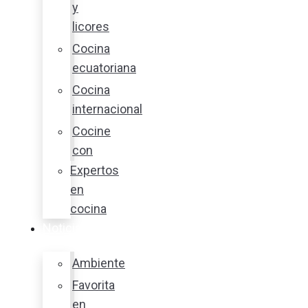
y
licores
Cocina
ecuatoriana
Cocina
internacional
Cocine
con
Expertos
en
cocina
Noticias
Ambiente
Favorita
en