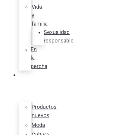
Vida
y
familia
Sexualidad
responsable
En
la
percha
Vida
y
estilo
Productos
nuevos
Moda
Cultura