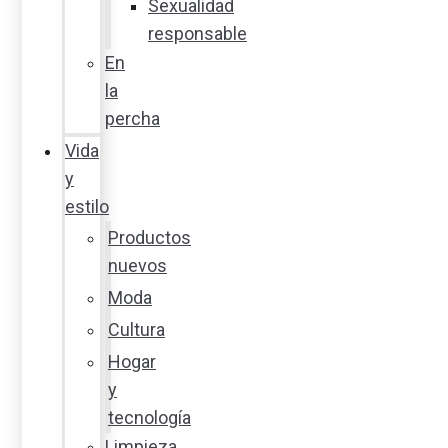
Sexualidad
responsable
En
la
percha
Vida
y
estilo
Productos
nuevos
Moda
Cultura
Hogar
y
tecnología
Limpieza