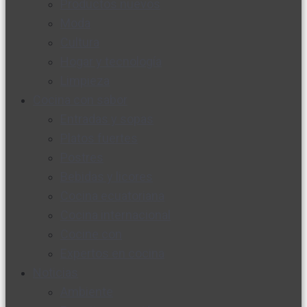
Productos nuevos
Moda
Cultura
Hogar y tecnología
Limpieza
Cocina con sabor
Entradas y sopas
Platos fuertes
Postres
Bebidas y licores
Cocina ecuatoriana
Cocina internacional
Cocine con
Expertos en cocina
Noticias
Ambiente