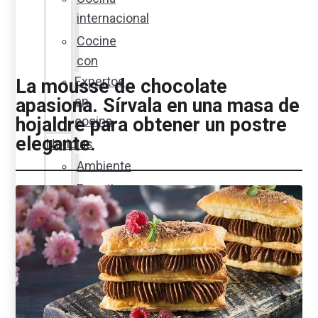
internacional
Cocine
con
Expertos
La mousse de chocolate
en
apasiona. Sírvala en una masa de
hojaldre para obtener un postre
cocina
elegante.
Noticias
Ambiente
Favorita
en
acción
Corporativo
Emprendimiento
Maxi
Guía