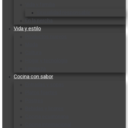
Vida y familia
Sexualidad responsable
En la percha
Vida y estilo
Productos nuevos
Moda
Cultura
Hogar y tecnología
Limpieza
Cocina con sabor
Entradas y sopas
Platos fuertes
Postres
Bebidas y licores
Cocina ecuatoriana
Cocina internacional