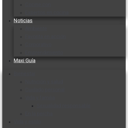
Cocine con
Expertos en cocina
Noticias
Ambiente
Favorita en acción
Corporativo
Emprendimiento
Maxi Guía
Bienestar
Nutrición y salud
Cuidado personal
Vida y familia
Sexualidad responsable
En la percha
Vida y estilo