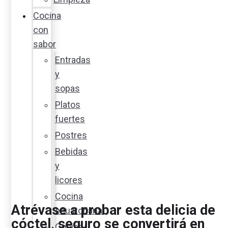
Cocina
con
sabor
Entradas
y
sopas
Platos
fuertes
Postres
Bebidas
y
licores
Cocina
Atrévase a probar esta delicia de
ecuatoriana
cóctel, seguro se convertirá en
Cocina