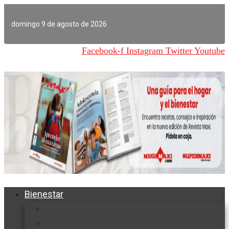
Ir
al
domingo 9 de agosto de 2026
contenido
Facebook-f
Instagram
Twitter
Youtube
Bienestar
Nutrición y salud
Cuidado personal