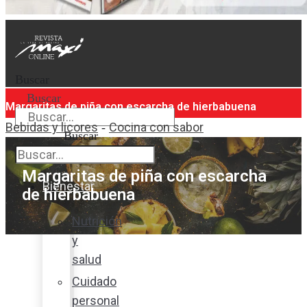
Buscar
Buscar
Margaritas de piña con escarcha de hierbabuena
Bebidas y licores
Cocina con sabor
-
Buscar
Margaritas de piña con escarcha
Bienestar
de hierbabuena
Nutrición
y
salud
Cuidado
personal