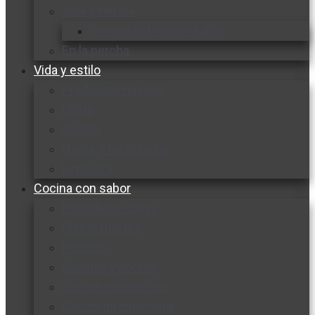
Vida y familia
Sexualidad responsable
En la percha
Vida y estilo
Productos nuevos
Moda
Cultura
Hogar y tecnología
Limpieza
Cocina con sabor
Entradas y sopas
Platos fuertes
Postres
Bebidas y licores
Cocina ecuatoriana
Cocina internacional