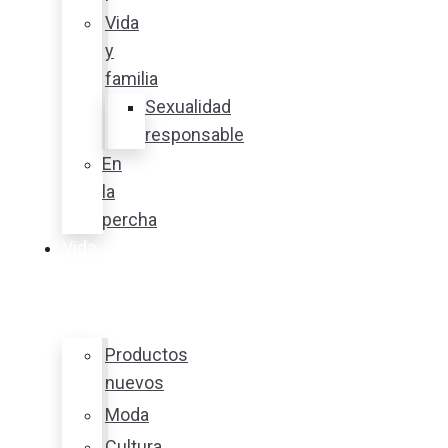
Vida
y
familia
Sexualidad
responsable
En
la
percha
Vida
y
estilo
Productos
nuevos
Moda
Cultura