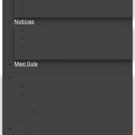
Cocine con
Expertos en cocina
Noticias
Ambiente
Favorita en acción
Corporativo
Emprendimiento
Maxi Guía
Bienestar
Nutrición y salud
Cuidado personal
Vida y familia
Sexualidad responsable
En la percha
Vida y estilo