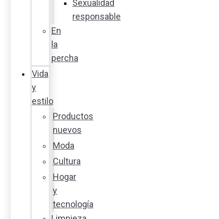
Sexualidad
responsable
En
la
percha
Vida
y
estilo
Productos
nuevos
Moda
Cultura
Hogar
y
tecnología
Limpieza