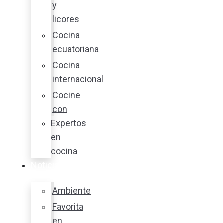
y
licores
Cocina
ecuatoriana
Cocina
internacional
Cocine
con
Expertos
en
cocina
Noticias
Ambiente
Favorita
en