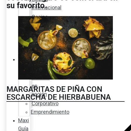
su favorito.
internacional
Cocine
con
Expertos
en
cocina
Noticias
Ambiente
Favorita
en
MARGARITAS DE PIÑA CON
acción
ESCARCHA DE HIERBABUENA
Corporativo
Emprendimiento
Maxi
Guía