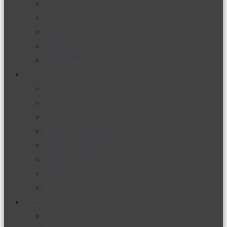
Productos nuevos
Moda
Cultura
Hogar y tecnología
Limpieza
Cocina con sabor
Entradas y sopas
Platos fuertes
Postres
Bebidas y licores
Cocina ecuatoriana
Cocina internacional
Cocine con
Expertos en cocina
Noticias
Ambiente