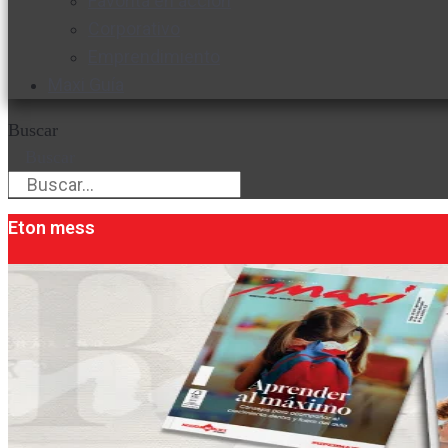
Favorita en acción
Corporativo
Emprendimiento
Maxi Guía
Buscar
Buscar
Eton mess