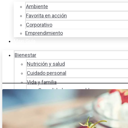
Ambiente
Favorita en acción
Corporativo
Emprendimiento
Maxi Guía
Bienestar
Nutrición y salud
Cuidado personal
Vida y familia
Sexualidad responsable
En la percha
Vida y estilo
Productos nuevos
Moda