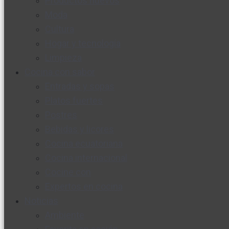
Productos nuevos
Moda
Cultura
Hogar y tecnología
Limpieza
Cocina con sabor
Entradas y sopas
Platos fuertes
Postres
Bebidas y licores
Cocina ecuatoriana
Cocina internacional
Cocine con
Expertos en cocina
Noticias
Ambiente