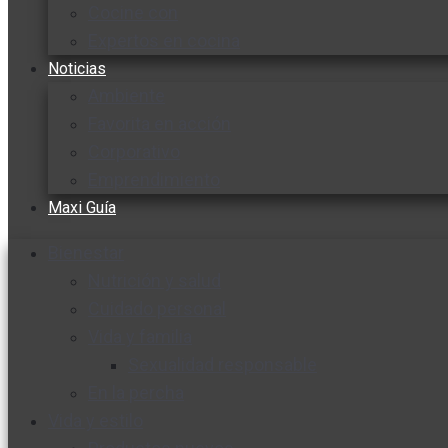
Cocine con
Expertos en cocina
Noticias
Ambiente
Favorita en acción
Corporativo
Emprendimiento
Maxi Guía
Bienestar
Nutrición y salud
Cuidado personal
Vida y familia
Sexualidad responsable
En la percha
Vida y estilo