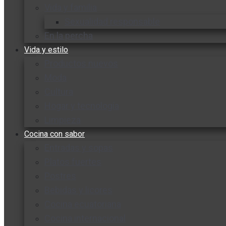
Vida y familia
Sexualidad responsable
En la percha
Vida y estilo
Productos nuevos
Moda
Cultura
Hogar y tecnología
Limpieza
Cocina con sabor
Entradas y sopas
Platos fuertes
Postres
Bebidas y licores
Cocina ecuatoriana
Cocina internacional