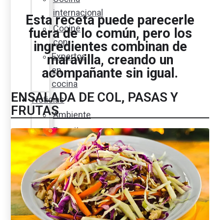
internacional
Esta receta puede parecerle
Cocine
fuera de lo común, pero los
con
ingredientes combinan de
Expertos
maravilla, creando un
en
acompañante sin igual.
cocina
ENSALADA DE COL, PASAS Y
Noticias
FRUTAS
Ambiente
Favorita
en
acción
Corporativo
Emprendimiento
Maxi
Guía