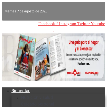
Ir
al
viernes 7 de agosto de 2026
contenido
Facebook-f
Instagram
Twitter
Youtube
Bienestar
Nutrición y salud
Cuidado personal