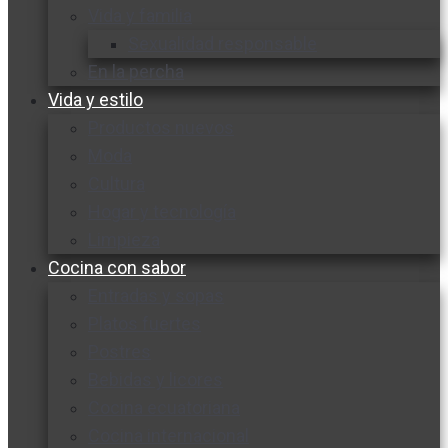
Vida y familia
Sexualidad responsable
En la percha
Vida y estilo
Productos nuevos
Moda
Cultura
Hogar y tecnología
Limpieza
Cocina con sabor
Entradas y sopas
Platos fuertes
Postres
Bebidas y licores
Cocina ecuatoriana
Cocina internacional