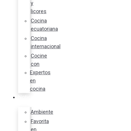
y
licores
Cocina
ecuatoriana
Cocina
internacional
Cocine
con
Expertos
en
cocina
Noticias
Ambiente
Favorita
en