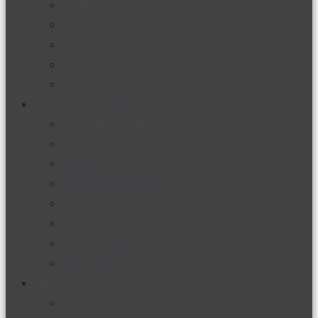
Productos nuevos
Moda
Cultura
Hogar y tecnología
Limpieza
Cocina con sabor
Entradas y sopas
Platos fuertes
Postres
Bebidas y licores
Cocina ecuatoriana
Cocina internacional
Cocine con
Expertos en cocina
Noticias
Ambiente