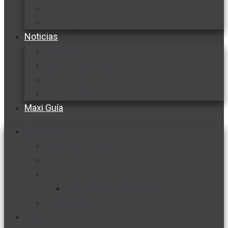
Cocine con
Expertos en cocina
Noticias
Ambiente
Favorita en acción
Corporativo
Emprendimiento
Maxi Guía
Bienestar
Nutrición y salud
Cuidado personal
Vida y familia
Sexualidad responsable
En la percha
Vida y estilo