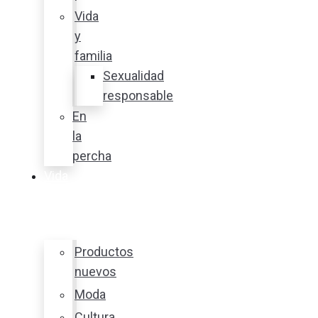
Vida
y
familia
Sexualidad
responsable
En
la
percha
Vida
y
estilo
Productos
nuevos
Moda
Cultura