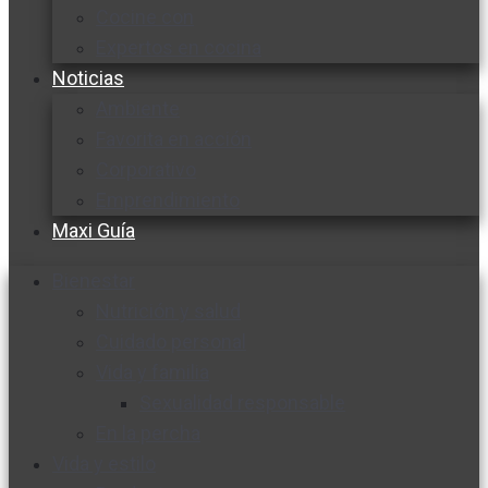
Cocine con
Expertos en cocina
Noticias
Ambiente
Favorita en acción
Corporativo
Emprendimiento
Maxi Guía
Bienestar
Nutrición y salud
Cuidado personal
Vida y familia
Sexualidad responsable
En la percha
Vida y estilo