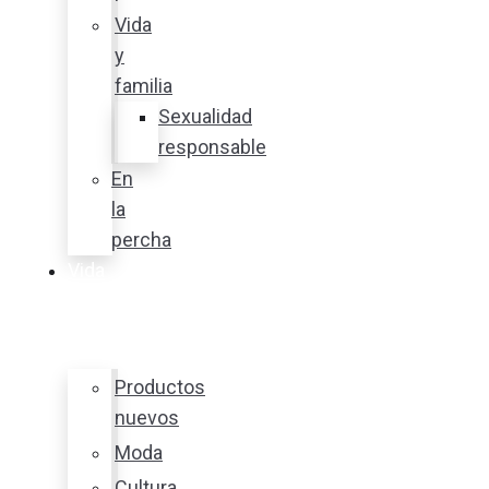
Vida
y
familia
Sexualidad
responsable
En
la
percha
Vida
y
estilo
Productos
nuevos
Moda
Cultura