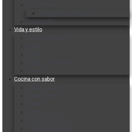
Vida y familia
Sexualidad responsable
En la percha
Vida y estilo
Productos nuevos
Moda
Cultura
Hogar y tecnología
Limpieza
Cocina con sabor
Entradas y sopas
Platos fuertes
Postres
Bebidas y licores
Cocina ecuatoriana
Cocina internacional