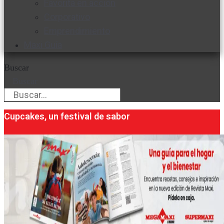
Favorita en acción
Corporativo
Emprendimiento
Maxi Guía
Buscar
Buscar
Cupcakes, un festival de sabor