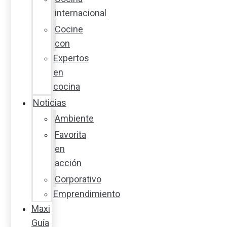
internacional
Cocine
con
Expertos
en
cocina
Noticias
Ambiente
Favorita
en
acción
Corporativo
Emprendimiento
Maxi
Guía