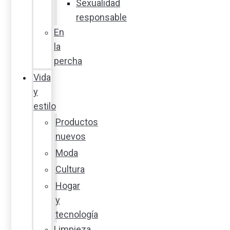
Sexualidad
responsable
En
la
percha
Vida
y
estilo
Productos
nuevos
Moda
Cultura
Hogar
y
tecnología
Limpieza