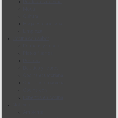
Productos nuevos
Moda
Cultura
Hogar y tecnología
Limpieza
Cocina con sabor
Entradas y sopas
Platos fuertes
Postres
Bebidas y licores
Cocina ecuatoriana
Cocina internacional
Cocine con
Expertos en cocina
Noticias
Ambiente