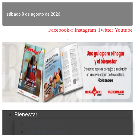
Ir
al
sábado 8 de agosto de 2026
contenido
Facebook-f
Instagram
Twitter
Youtube
Bienestar
Nutrición y salud
Cuidado personal