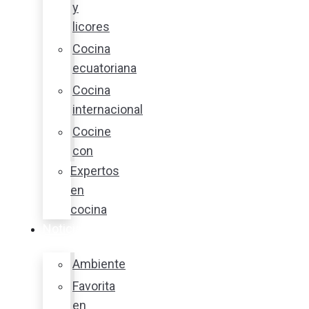
y
licores
Cocina
ecuatoriana
Cocina
internacional
Cocine
con
Expertos
en
cocina
Noticias
Ambiente
Favorita
en