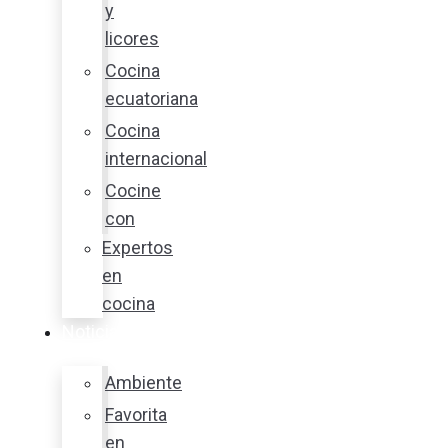
y
licores
Cocina
ecuatoriana
Cocina
internacional
Cocine
con
Expertos
en
cocina
Noticias
Ambiente
Favorita
en