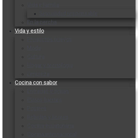
Vida y familia
Sexualidad responsable
En la percha
Vida y estilo
Productos nuevos
Moda
Cultura
Hogar y tecnología
Limpieza
Cocina con sabor
Entradas y sopas
Platos fuertes
Postres
Bebidas y licores
Cocina ecuatoriana
Cocina internacional