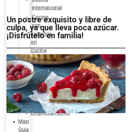
internacional
Cocine
Un postre exquisito y libre de
con
culpa, ya que lleva poca azúcar.
Expertos
¡Disfrútelo en familia!
en
cocina
Noticias
Ambiente
Favorita
en
acción
Corporativo
Emprendimiento
Maxi
Guía