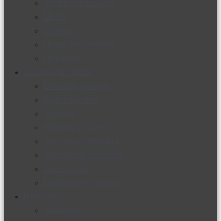
Productos nuevos
Moda
Cultura
Hogar y tecnología
Limpieza
Cocina con sabor
Entradas y sopas
Platos fuertes
Postres
Bebidas y licores
Cocina ecuatoriana
Cocina internacional
Cocine con
Expertos en cocina
Noticias
Ambiente