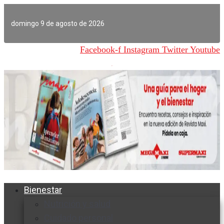
Ir
al
domingo 9 de agosto de 2026
contenido
Facebook-f
Instagram
Twitter
Youtube
Bienestar
Nutrición y salud
Cuidado personal