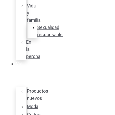
Vida
y
familia
Sexualidad
responsable
En
la
percha
Vida
y
estilo
Productos
nuevos
Moda
Cultura