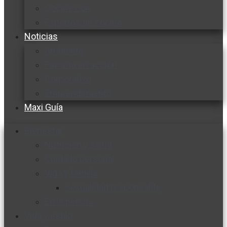
Cocine con
Expertos en cocina
Noticias
Ambiente
Favorita en acción
Corporativo
Emprendimiento
Maxi Guía
Bienestar
Nutrición y salud
Cuidado personal
Vida y familia
Sexualidad responsable
En la percha
Vida y estilo