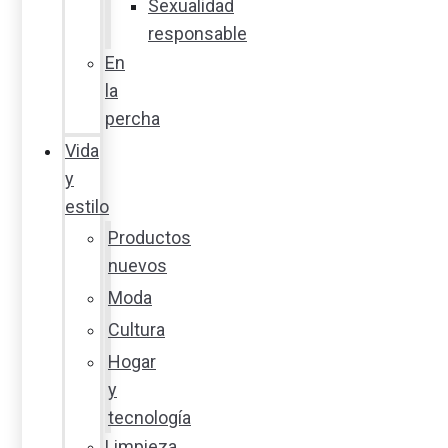
Sexualidad
responsable
En
la
percha
Vida
y
estilo
Productos
nuevos
Moda
Cultura
Hogar
y
tecnología
Limpieza