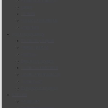
Productos nuevos
Moda
Cultura
Hogar y tecnología
Limpieza
Cocina con sabor
Entradas y sopas
Platos fuertes
Postres
Bebidas y licores
Cocina ecuatoriana
Cocina internacional
Cocine con
Expertos en cocina
Noticias
Ambiente