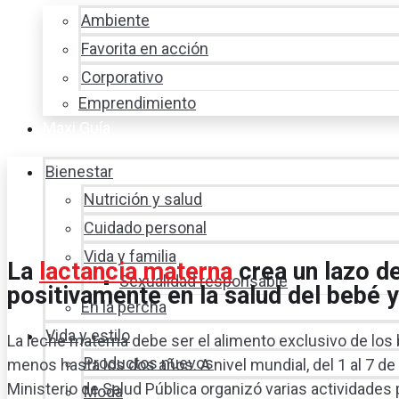
Ambiente
Favorita en acción
Corporativo
Emprendimiento
Maxi Guía
Bienestar
Nutrición y salud
Cuidado personal
Vida y familia
La
lactancia materna
crea un lazo d
Sexualidad responsable
positivamente en la salud del bebé y
En la percha
Vida y estilo
La leche materna debe ser el alimento exclusivo de lo
Productos nuevos
menos hasta los dos años. A nivel mundial, del 1 al 7 
Ministerio de Salud Pública organizó varias actividades 
Moda