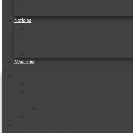
Cocine con
Expertos en cocina
Noticias
Ambiente
Favorita en acción
Corporativo
Emprendimiento
Maxi Guía
Bienestar
Nutrición y salud
Cuidado personal
Vida y familia
Sexualidad responsable
En la percha
Vida y estilo