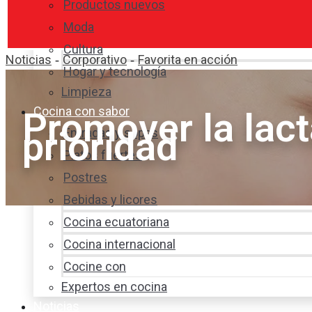
Productos nuevos
Moda
Cultura
Noticias
Corporativo
Favorita en acción
-
-
Hogar y tecnología
Limpieza
Cocina con sabor
Promover la lac
prioridad
Entradas y sopas
Platos fuertes
Postres
Bebidas y licores
Cocina ecuatoriana
Cocina internacional
Cocine con
Expertos en cocina
Noticias