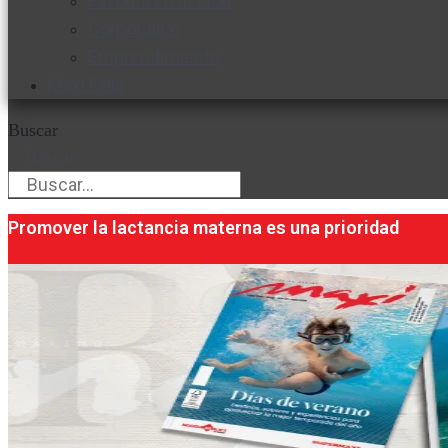
Favorita en acción
Corporativo
Emprendimiento
Maxi Guía
Buscar
Buscar
Promover la lactancia materna es una prioridad