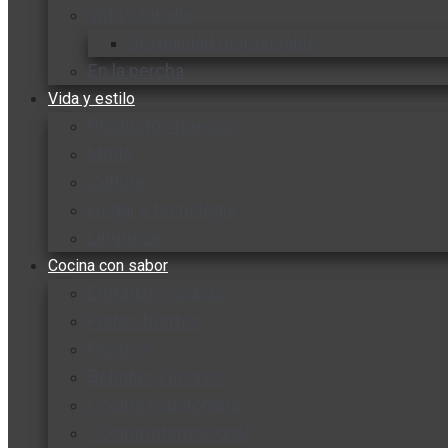
Vida y familia
Sexualidad responsable
En la percha
Vida y estilo
Productos nuevos
Moda
Cultura
Hogar y tecnología
Limpieza
Cocina con sabor
Entradas y sopas
Platos fuertes
Postres
Bebidas y licores
Cocina ecuatoriana
Cocina internacional