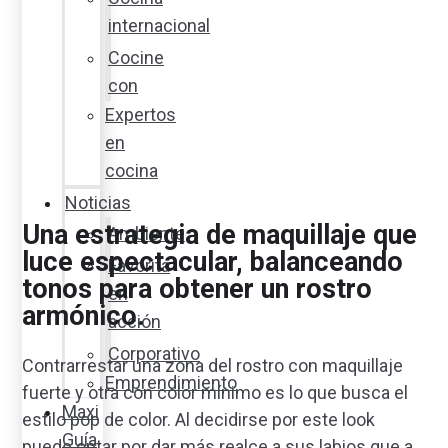
internacional
Cocine
con
Expertos
en
cocina
Noticias
Una estrategia de maquillaje que
Ambiente
luce espectacular, balanceando
Favorita
tonos para obtener un rostro
en
armónico.
acción
Corporativo
Contrarrestar una zona del rostro con maquillaje
Emprendimiento
fuerte y otra con color mínimo es lo que busca el
Maxi
estilo pop de color. Al decidirse por este look
Guía
puede optar por dar más realce a sus labios que a