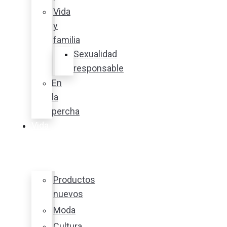
Vida
y
familia
Sexualidad
responsable
En
la
percha
Vida
y
estilo
Productos
nuevos
Moda
Cultura