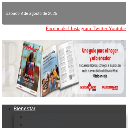
Ir
al
sábado 8 de agosto de 2026
contenido
Facebook-f
Instagram
Twitter
Youtube
Bienestar
Nutrición y salud
Cuidado personal