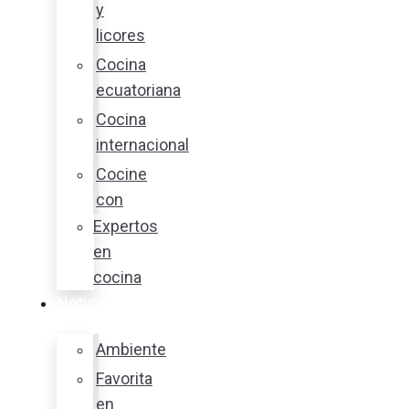
y
licores
Cocina
ecuatoriana
Cocina
internacional
Cocine
con
Expertos
en
cocina
Noticias
Ambiente
Favorita
en