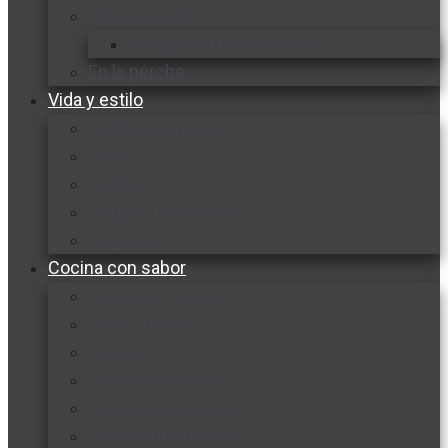
Vida y familia
Sexualidad responsable
En la percha
Vida y estilo
Productos nuevos
Moda
Cultura
Hogar y tecnología
Limpieza
Cocina con sabor
Entradas y sopas
Platos fuertes
Postres
Bebidas y licores
Cocina ecuatoriana
Cocina internacional