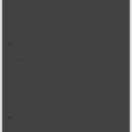
Productos nuevos
Moda
Cultura
Hogar y tecnología
Limpieza
Cocina con sabor
Entradas y sopas
Platos fuertes
Postres
Bebidas y licores
Cocina ecuatoriana
Cocina internacional
Cocine con
Expertos en cocina
Noticias
Ambiente