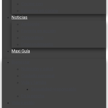
Cocine con
Expertos en cocina
Noticias
Ambiente
Favorita en acción
Corporativo
Emprendimiento
Maxi Guía
Bienestar
Nutrición y salud
Cuidado personal
Vida y familia
Sexualidad responsable
En la percha
Vida y estilo