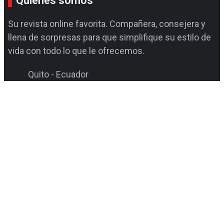
Quiénes somos
Su revista online favorita. Compañera, consejera y
llena de sorpresas para que simplifique su estilo de
vida con todo lo que le ofrecemos.
Quito - Ecuador
Consulta sobre la Maxi
revistamaxi@editorialtaquina.com
Solo WhatsApp
(0999 940 698 / 0980 854 987)
Consultas varias
1800 Supermaxi (783376)