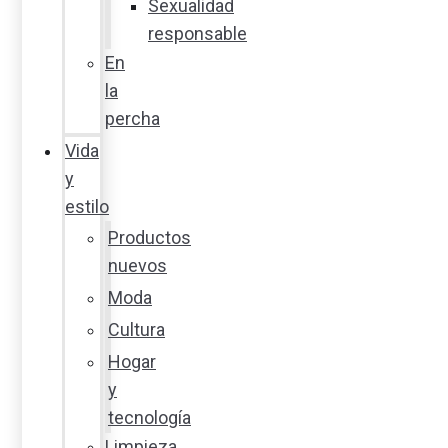
Sexualidad
responsable
En
la
percha
Vida
y
estilo
Productos
nuevos
Moda
Cultura
Hogar
y
tecnología
Limpieza