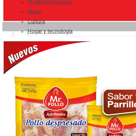
Productos nuevos
Moda
Cultura
Hogar y tecnología
Limpieza
Cocina con sabor
Entradas y sopas
Platos fuertes
Postres
Bebidas y licores
Cocina ecuatoriana
Cocina internacional
Cocine con
Expertos en cocina
Noticias