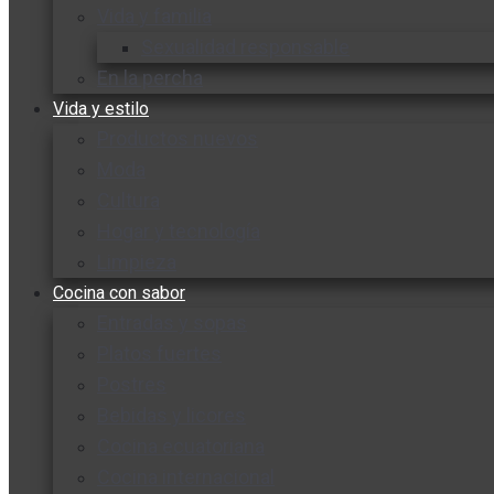
Vida y familia
Sexualidad responsable
En la percha
Vida y estilo
Productos nuevos
Moda
Cultura
Hogar y tecnología
Limpieza
Cocina con sabor
Entradas y sopas
Platos fuertes
Postres
Bebidas y licores
Cocina ecuatoriana
Cocina internacional