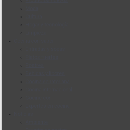
Productos nuevos
Moda
Cultura
Hogar y tecnología
Limpieza
Cocina con sabor
Entradas y sopas
Platos fuertes
Postres
Bebidas y licores
Cocina ecuatoriana
Cocina internacional
Cocine con
Expertos en cocina
Noticias
Ambiente