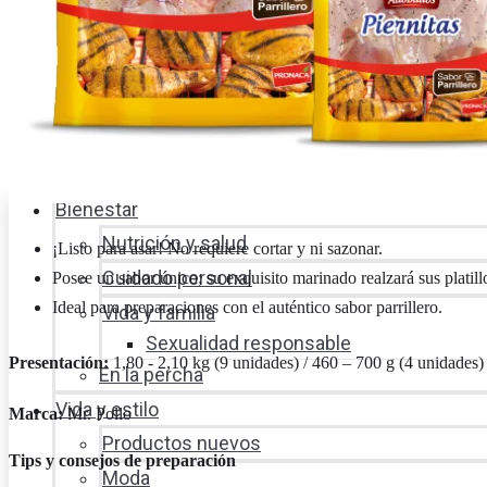
Ambiente
Favorita en acción
Corporativo
Emprendimiento
Maxi Guía
Bienestar
Nutrición y salud
¡Listo para asar! No requiere cortar y ni sazonar.
Cuidado personal
Posee un sabor único; su exquisito marinado realzará sus platill
Ideal para preparaciones con el auténtico sabor parrillero.
Vida y familia
Sexualidad responsable
Presentación:
1,80 - 2,10 kg (9 unidades) / 460 – 700 g (4 unidades)
En la percha
Vida y estilo
Marca:
Mr. Pollo
Productos nuevos
Tips y consejos de preparación
Moda