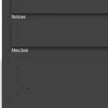
Cocine con
Expertos en cocina
Noticias
Ambiente
Favorita en acción
Corporativo
Emprendimiento
Maxi Guía
Bienestar
Nutrición y salud
Cuidado personal
Vida y familia
Sexualidad responsable
En la percha
Vida y estilo