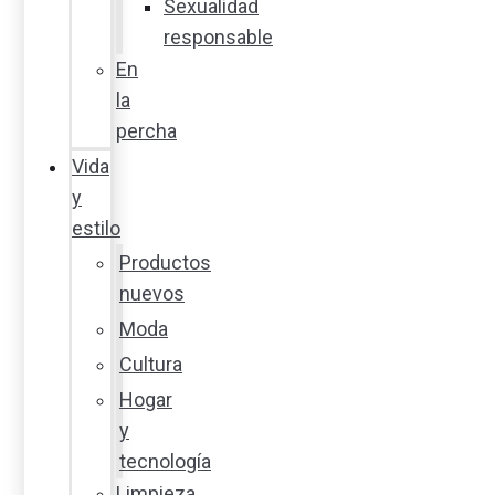
Sexualidad
responsable
En
la
percha
Vida
y
estilo
Productos
nuevos
Moda
Cultura
Hogar
y
tecnología
Limpieza