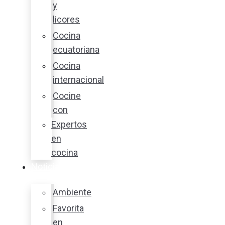
y
licores
Cocina
ecuatoriana
Cocina
internacional
Cocine
con
Expertos
en
cocina
Noticias
Ambiente
Favorita
en