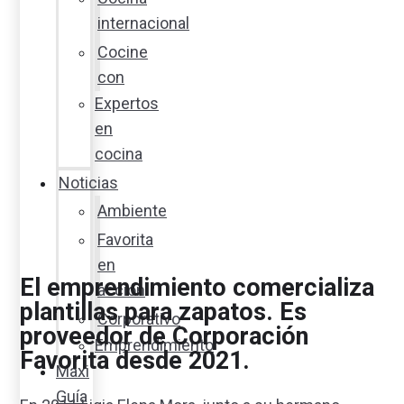
internacional
Cocine
con
Expertos
en
cocina
Noticias
Ambiente
Favorita
en
El emprendimiento comercializa
acción
plantillas para zapatos. Es
Corporativo
proveedor de Corporación
Emprendimiento
Favorita desde 2021.
Maxi
Guía