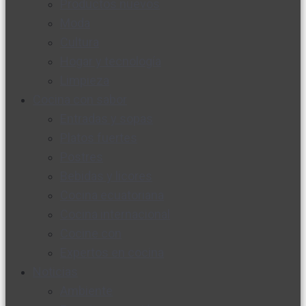
Productos nuevos
Moda
Cultura
Hogar y tecnología
Limpieza
Cocina con sabor
Entradas y sopas
Platos fuertes
Postres
Bebidas y licores
Cocina ecuatoriana
Cocina internacional
Cocine con
Expertos en cocina
Noticias
Ambiente