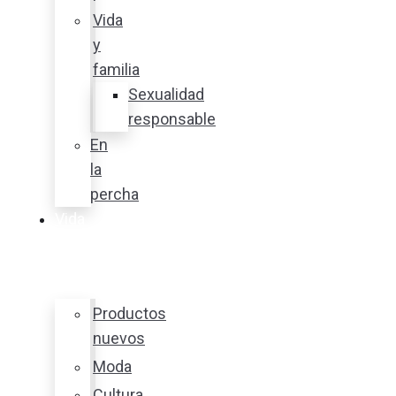
Vida
y
familia
Sexualidad
responsable
En
la
percha
Vida
y
estilo
Productos
nuevos
Moda
Cultura