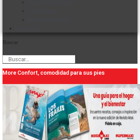
Favorita en acción
Corporativo
Emprendimiento
Maxi Guía
Buscar
Buscar
More Confort, comodidad para sus pies