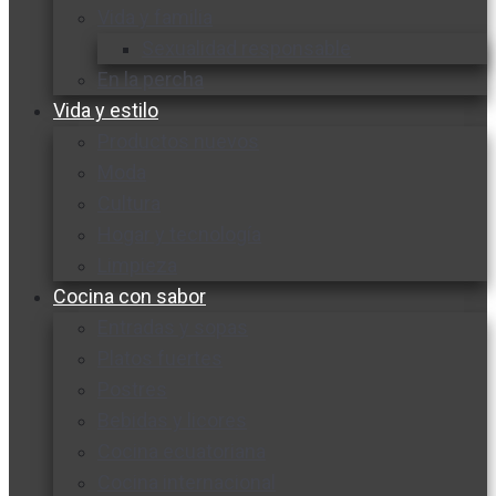
Vida y familia
Sexualidad responsable
En la percha
Vida y estilo
Productos nuevos
Moda
Cultura
Hogar y tecnología
Limpieza
Cocina con sabor
Entradas y sopas
Platos fuertes
Postres
Bebidas y licores
Cocina ecuatoriana
Cocina internacional