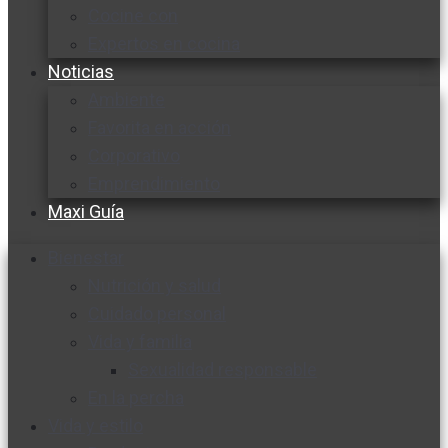
Cocine con
Expertos en cocina
Noticias
Ambiente
Favorita en acción
Corporativo
Emprendimiento
Maxi Guía
Bienestar
Nutrición y salud
Cuidado personal
Vida y familia
Sexualidad responsable
En la percha
Vida y estilo