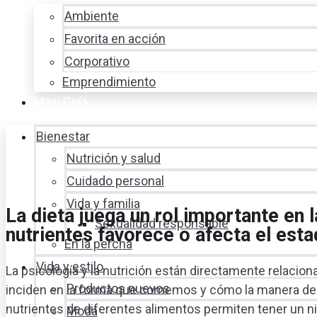
Ambiente
Favorita en acción
Corporativo
Emprendimiento
Maxi Guía
Bienestar
Nutrición y salud
Cuidado personal
Vida y familia
La dieta juega un rol importante en 
Sexualidad responsable
nutrientes favorece o afecta el est
En la percha
Vida y estilo
La psicología y la nutrición están directamente relac
Productos nuevos
inciden en la forma que comemos y cómo la manera de a
nutrientes de diferentes alimentos permiten tener un n
Moda