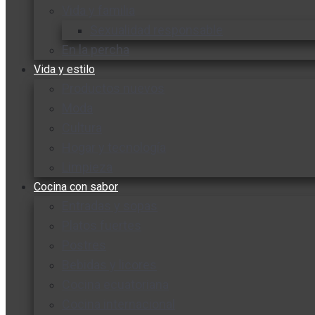
Vida y familia
Sexualidad responsable
En la percha
Vida y estilo
Productos nuevos
Moda
Cultura
Hogar y tecnología
Limpieza
Cocina con sabor
Entradas y sopas
Platos fuertes
Postres
Bebidas y licores
Cocina ecuatoriana
Cocina internacional