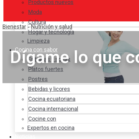
Productos nuevos
Moda
Cultura
Bienestar
Nutrición y salud
-
Hogar y tecnología
Limpieza
Cocina con sabor
Dígame lo que co
Entradas y sopas
Platos fuertes
Postres
Bebidas y licores
Cocina ecuatoriana
Cocina internacional
Cocine con
Expertos en cocina
Noticias