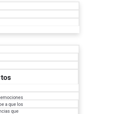
rtos
as emociones
be a que los
ancias que