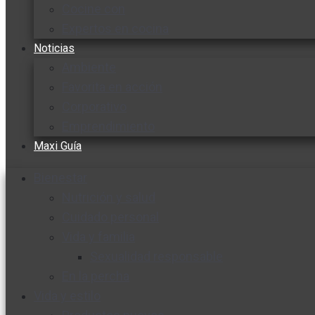
Cocine con
Expertos en cocina
Noticias
Ambiente
Favorita en acción
Corporativo
Emprendimiento
Maxi Guía
Bienestar
Nutrición y salud
Cuidado personal
Vida y familia
Sexualidad responsable
En la percha
Vida y estilo