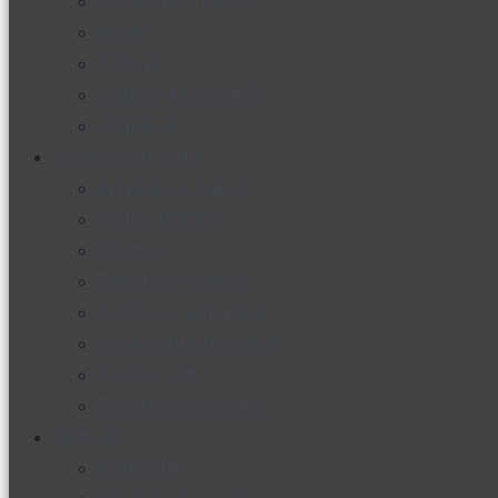
Productos nuevos
Moda
Cultura
Hogar y tecnología
Limpieza
Cocina con sabor
Entradas y sopas
Platos fuertes
Postres
Bebidas y licores
Cocina ecuatoriana
Cocina internacional
Cocine con
Expertos en cocina
Noticias
Ambiente