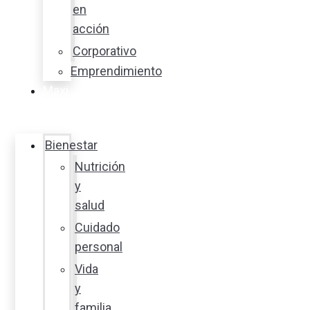
en
acción
Corporativo
Emprendimiento
Maxi
Guía
Bienestar
Nutrición
y
salud
Cuidado
personal
Vida
y
familia