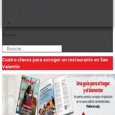
Favorita en acción
Corporativo
Emprendimiento
Maxi Guía
Buscar
Buscar
Cuatro claves para escoger un restaurante en San
Valentín