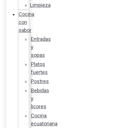
Limpieza
Cocina
con
sabor
Entradas
y
sopas
Platos
fuertes
Postres
Bebidas
y
licores
Cocina
ecuatoriana