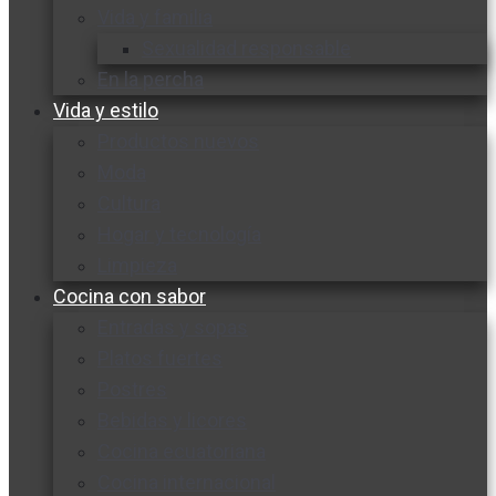
Vida y familia
Sexualidad responsable
En la percha
Vida y estilo
Productos nuevos
Moda
Cultura
Hogar y tecnología
Limpieza
Cocina con sabor
Entradas y sopas
Platos fuertes
Postres
Bebidas y licores
Cocina ecuatoriana
Cocina internacional