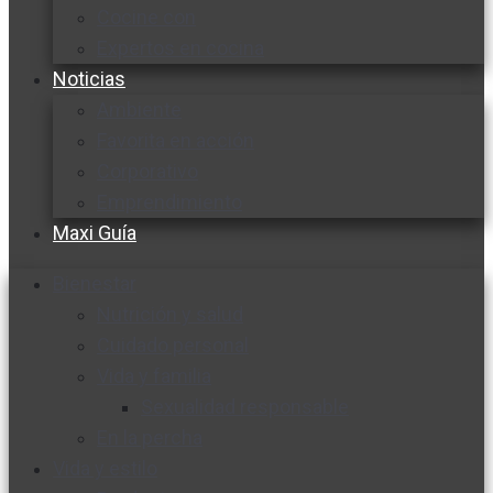
Cocine con
Expertos en cocina
Noticias
Ambiente
Favorita en acción
Corporativo
Emprendimiento
Maxi Guía
Bienestar
Nutrición y salud
Cuidado personal
Vida y familia
Sexualidad responsable
En la percha
Vida y estilo