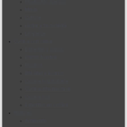
Productos nuevos
Moda
Cultura
Hogar y tecnología
Limpieza
Cocina con sabor
Entradas y sopas
Platos fuertes
Postres
Bebidas y licores
Cocina ecuatoriana
Cocina internacional
Cocine con
Expertos en cocina
Noticias
Ambiente