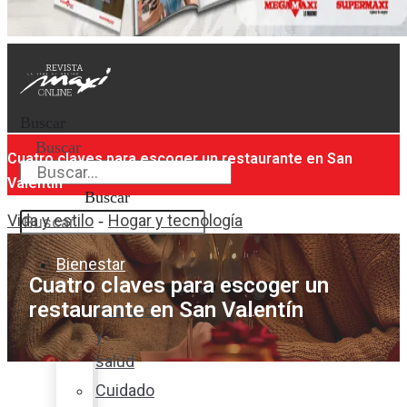
Buscar
Buscar
Cuatro claves para escoger un restaurante en San
Valentín
Buscar
Vida y estilo
Hogar y tecnología
-
Bienestar
Cuatro claves para escoger un
restaurante en San Valentín
Nutrición
y
salud
Cuidado