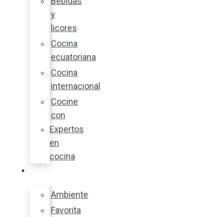
Bebidas
y
licores
Cocina
ecuatoriana
Cocina
internacional
Cocine
con
Expertos
en
cocina
Noticias
Ambiente
Favorita