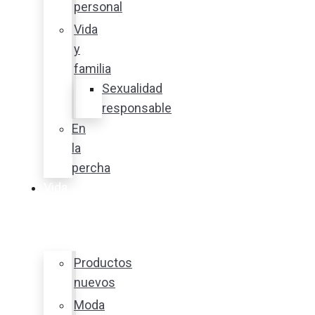
personal
Vida
y
familia
Sexualidad
responsable
En
la
percha
Vida
y
estilo
Productos
nuevos
Moda