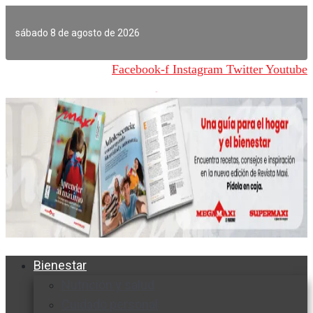
Ir
al
sábado 8 de agosto de 2026
contenido
Facebook-f
Instagram
Twitter
Youtube
Bienestar
Nutrición y salud
Cuidado personal