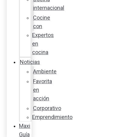
internacional
Cocine
con
Expertos
en
cocina
Noticias
Ambiente
Favorita
en
acción
Corporativo
Emprendimiento
Maxi
Guía