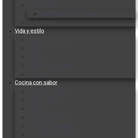
Vida y familia
Sexualidad responsable
En la percha
Vida y estilo
Productos nuevos
Moda
Cultura
Hogar y tecnología
Limpieza
Cocina con sabor
Entradas y sopas
Platos fuertes
Postres
Bebidas y licores
Cocina ecuatoriana
Cocina internacional