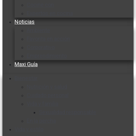
Cocine con
Expertos en cocina
Noticias
Ambiente
Favorita en acción
Corporativo
Emprendimiento
Maxi Guía
Bienestar
Nutrición y salud
Cuidado personal
Vida y familia
Sexualidad responsable
En la percha
Vida y estilo