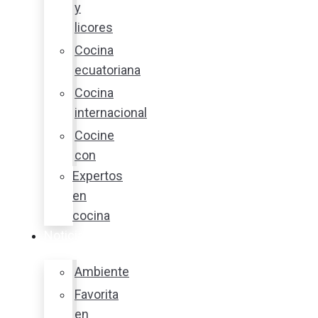
y
licores
Cocina
ecuatoriana
Cocina
internacional
Cocine
con
Expertos
en
cocina
Noticias
Ambiente
Favorita
en