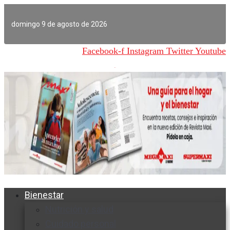
Ir
al
domingo 9 de agosto de 2026
contenido
Facebook-f
Instagram
Twitter
Youtube
Bienestar
Nutrición y salud
Cuidado personal