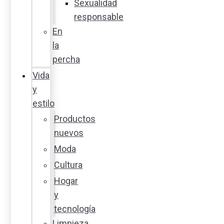
Sexualidad
responsable
En
la
percha
Vida
y
estilo
Productos
nuevos
Moda
Cultura
Hogar
y
tecnología
Limpieza