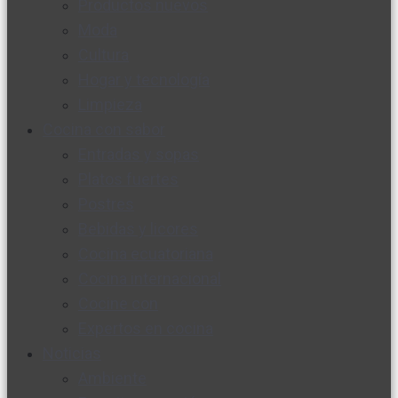
Productos nuevos
Moda
Cultura
Hogar y tecnología
Limpieza
Cocina con sabor
Entradas y sopas
Platos fuertes
Postres
Bebidas y licores
Cocina ecuatoriana
Cocina internacional
Cocine con
Expertos en cocina
Noticias
Ambiente