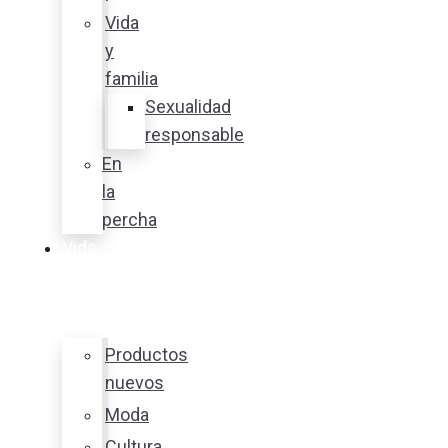
Vida
y
familia
Sexualidad
responsable
En
la
percha
Vida
y
estilo
Productos
nuevos
Moda
Cultura