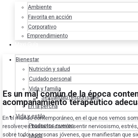
Ambiente
Favorita en acción
Corporativo
Emprendimiento
Maxi Guía
Bienestar
Nutrición y salud
Cuidado personal
Vida y familia
Es un mal común de la época conte
Sexualidad responsable
acompañamiento terapéutico adecu
En la percha
Vida y estilo
En el mundo contemporáneo, en el que nos vemos some
Productos nuevos
resolver, es bastante común sentir nerviosismo, estrés, 
sobre todo, a personas jóvenes, que manifiestan que s
Moda