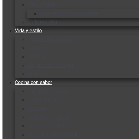
Vida y familia
Sexualidad responsable
En la percha
Vida y estilo
Productos nuevos
Moda
Cultura
Hogar y tecnología
Limpieza
Cocina con sabor
Entradas y sopas
Platos fuertes
Postres
Bebidas y licores
Cocina ecuatoriana
Cocina internacional