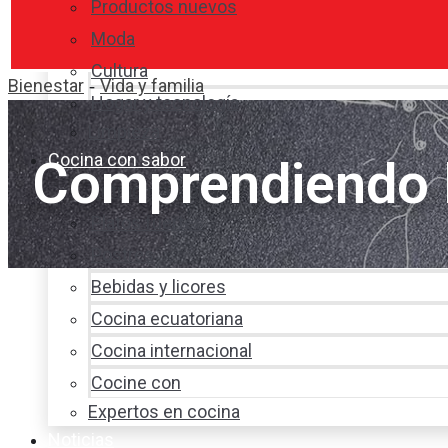
Productos nuevos
Moda
Cultura
Bienestar
Vida y familia
-
Hogar y tecnología
Limpieza
Cocina con sabor
Comprendiendo 
Entradas y sopas
Platos fuertes
Postres
Bebidas y licores
Cocina ecuatoriana
Cocina internacional
Cocine con
Expertos en cocina
Noticias