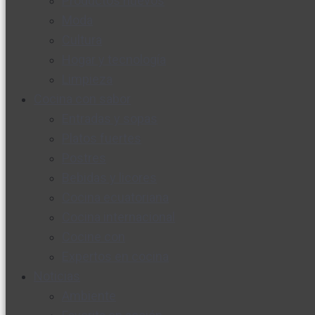
Productos nuevos
Moda
Cultura
Hogar y tecnología
Limpieza
Cocina con sabor
Entradas y sopas
Platos fuertes
Postres
Bebidas y licores
Cocina ecuatoriana
Cocina internacional
Cocine con
Expertos en cocina
Noticias
Ambiente