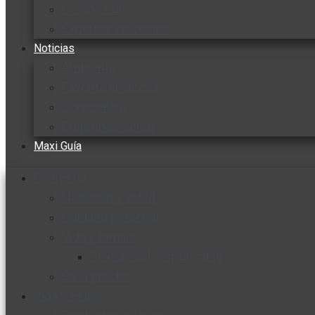
Cocine con
Expertos en cocina
Noticias
Ambiente
Favorita en acción
Corporativo
Emprendimiento
Maxi Guía
Bienestar
Nutrición y salud
Cuidado personal
Vida y familia
Sexualidad responsable
En la percha
Vida y estilo