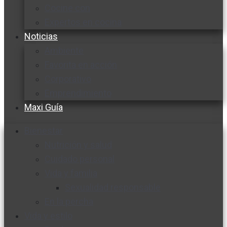
Cocine con
Expertos en cocina
Noticias
Ambiente
Favorita en acción
Corporativo
Emprendimiento
Maxi Guía
Bienestar
Nutrición y salud
Cuidado personal
Vida y familia
Sexualidad responsable
En la percha
Vida y estilo