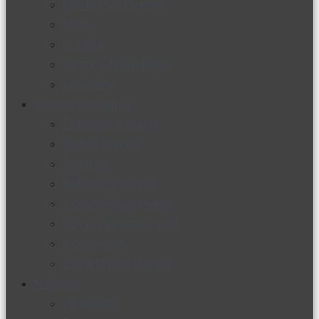
Productos nuevos
Moda
Cultura
Hogar y tecnología
Limpieza
Cocina con sabor
Entradas y sopas
Platos fuertes
Postres
Bebidas y licores
Cocina ecuatoriana
Cocina internacional
Cocine con
Expertos en cocina
Noticias
Ambiente