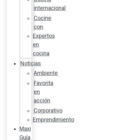
internacional
Cocine
con
Expertos
en
cocina
Noticias
Ambiente
Favorita
en
acción
Corporativo
Emprendimiento
Maxi
Guía