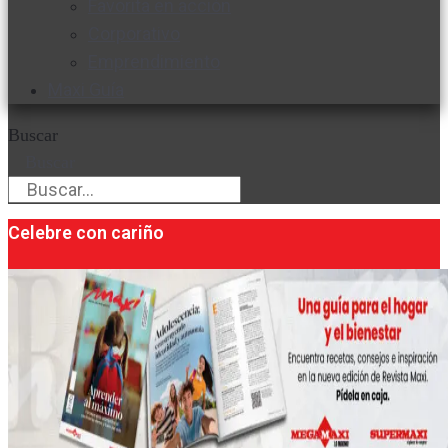
Favorita en acción
Corporativo
Emprendimiento
Maxi Guía
Buscar
Buscar
Celebre con cariño