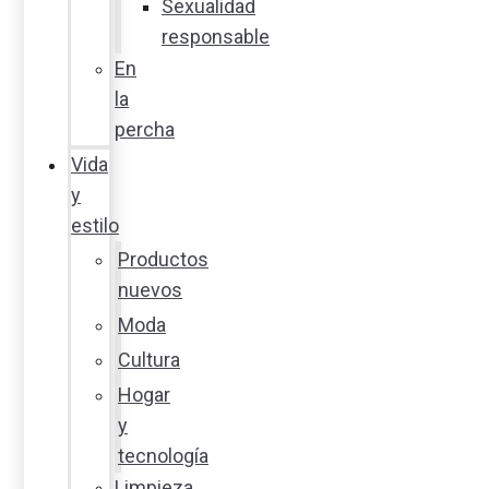
Sexualidad
responsable
En
la
percha
Vida
y
estilo
Productos
nuevos
Moda
Cultura
Hogar
y
tecnología
Limpieza