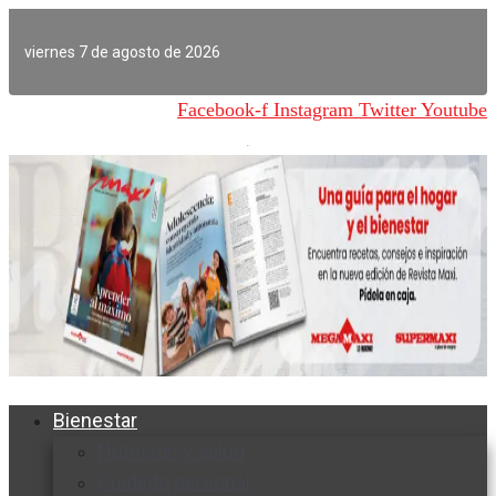
Ir
al
viernes 7 de agosto de 2026
contenido
Facebook-f
Instagram
Twitter
Youtube
Bienestar
Nutrición y salud
Cuidado personal