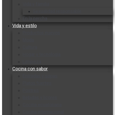
Vida y familia
Sexualidad responsable
En la percha
Vida y estilo
Productos nuevos
Moda
Cultura
Hogar y tecnología
Limpieza
Cocina con sabor
Entradas y sopas
Platos fuertes
Postres
Bebidas y licores
Cocina ecuatoriana
Cocina internacional