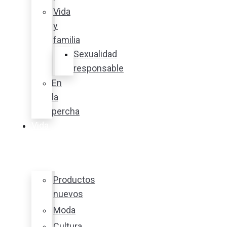
Vida
y
familia
Sexualidad
responsable
En
la
percha
Vida
y
estilo
Productos
nuevos
Moda
Cultura