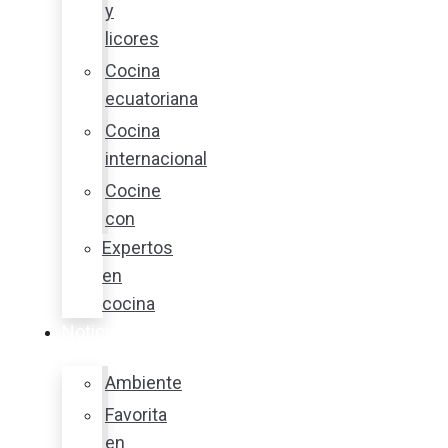
y
licores
Cocina
ecuatoriana
Cocina
internacional
Cocine
con
Expertos
en
cocina
Noticias
Ambiente
Favorita
en