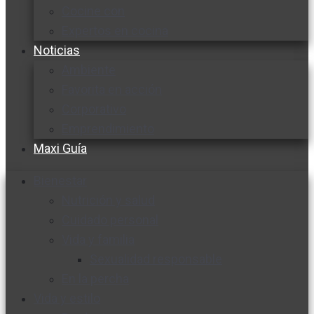
Cocine con
Expertos en cocina
Noticias
Ambiente
Favorita en acción
Corporativo
Emprendimiento
Maxi Guía
Bienestar
Nutrición y salud
Cuidado personal
Vida y familia
Sexualidad responsable
En la percha
Vida y estilo