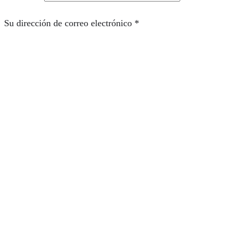
Su dirección de correo electrónico
*
Guarde mi nombre y correo electrónico en este
navegador para la próxima vez que comente.
Comentario
*