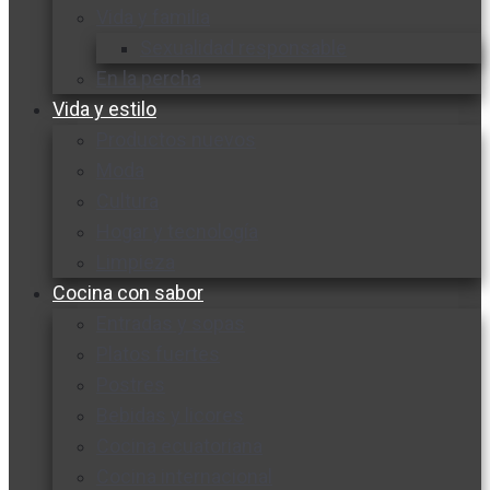
Vida y familia
Sexualidad responsable
En la percha
Vida y estilo
Productos nuevos
Moda
Cultura
Hogar y tecnología
Limpieza
Cocina con sabor
Entradas y sopas
Platos fuertes
Postres
Bebidas y licores
Cocina ecuatoriana
Cocina internacional