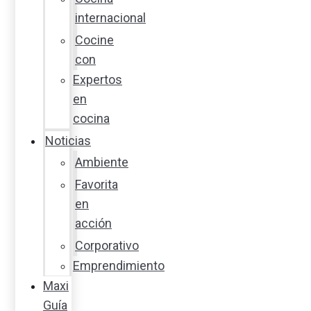
internacional
Cocine
con
Expertos
en
cocina
Noticias
Ambiente
Favorita
en
acción
Corporativo
Emprendimiento
Maxi
Guía