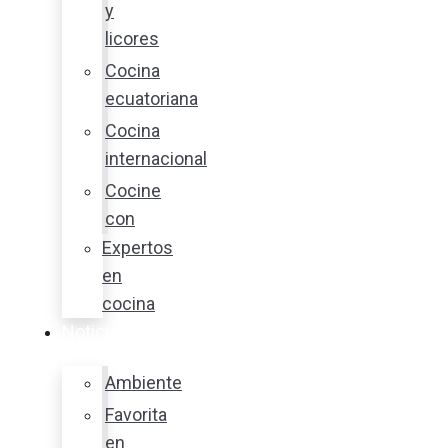
y
licores
Cocina
ecuatoriana
Cocina
internacional
Cocine
con
Expertos
en
cocina
Noticias
Ambiente
Favorita
en