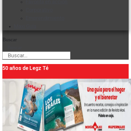
Favorita en acción
Corporativo
Emprendimiento
Maxi Guía
Buscar
Buscar
50 años de Legz Té