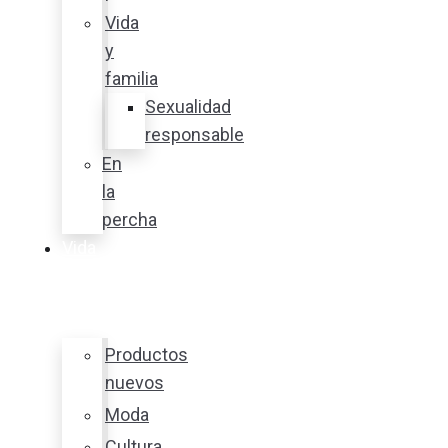
Vida
y
familia
Sexualidad
responsable
En
la
percha
Vida
y
estilo
Productos
nuevos
Moda
Cultura