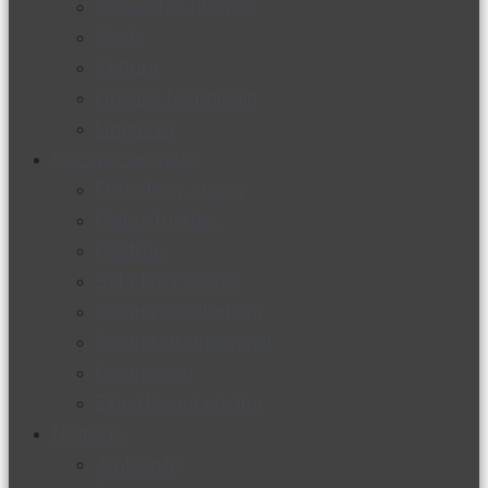
Productos nuevos
Moda
Cultura
Hogar y tecnología
Limpieza
Cocina con sabor
Entradas y sopas
Platos fuertes
Postres
Bebidas y licores
Cocina ecuatoriana
Cocina internacional
Cocine con
Expertos en cocina
Noticias
Ambiente