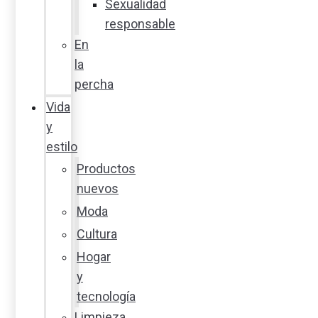
Sexualidad
responsable
En
la
percha
Vida
y
estilo
Productos
nuevos
Moda
Cultura
Hogar
y
tecnología
Limpieza