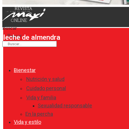
Buscar
Buscar
leche de almendra
Bienestar
Nutrición y salud
Cuidado personal
Vida y familia
Sexualidad responsable
En la percha
Vida y estilo