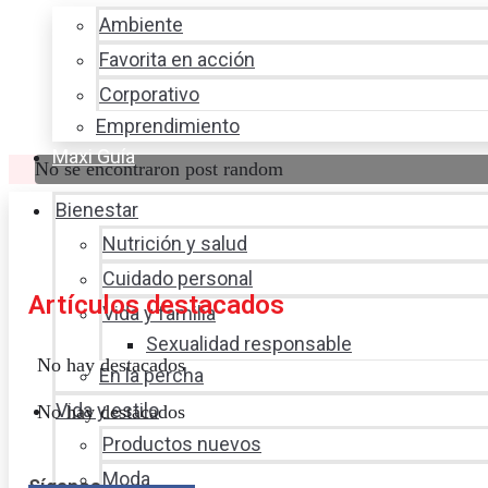
Ambiente
Favorita en acción
Corporativo
Emprendimiento
Maxi Guía
No se encontraron post random
Bienestar
Nutrición y salud
Cuidado personal
Artículos destacados
Vida y familia
Sexualidad responsable
No hay destacados
En la percha
Vida y estilo
No hay destacados
Productos nuevos
Moda
Síganos