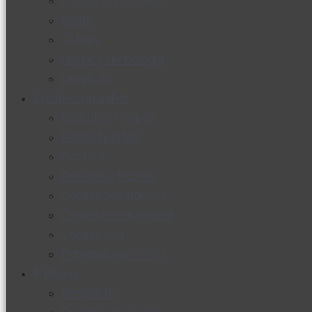
Productos nuevos
Moda
Cultura
Hogar y tecnología
Limpieza
Cocina con sabor
Entradas y sopas
Platos fuertes
Postres
Bebidas y licores
Cocina ecuatoriana
Cocina internacional
Cocine con
Expertos en cocina
Noticias
Ambiente