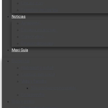
Cocine con
Expertos en cocina
Noticias
Ambiente
Favorita en acción
Corporativo
Emprendimiento
Maxi Guía
Bienestar
Nutrición y salud
Cuidado personal
Vida y familia
Sexualidad responsable
En la percha
Vida y estilo