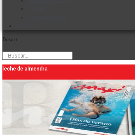
Favorita en acción
Corporativo
Emprendimiento
Maxi Guía
Buscar
Buscar
leche de almendra