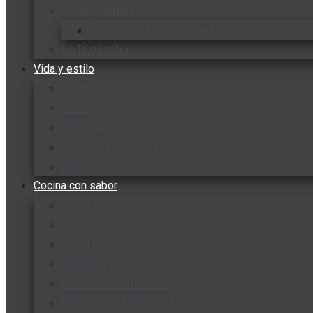
Vida y familia
Sexualidad responsable
En la percha
Vida y estilo
Productos nuevos
Moda
Cultura
Hogar y tecnología
Limpieza
Cocina con sabor
Entradas y sopas
Platos fuertes
Postres
Bebidas y licores
Cocina ecuatoriana
Cocina internacional